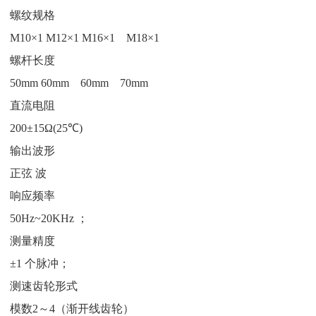
螺纹规格
M10×1 M12×1 M16×1 M18×1
螺杆长度
50mm 60mm 60mm 70mm
直流电阻
200±15Ω(25℃)
输出波形
正弦 波
响应频率
50Hz~20KHz ；
测量精度
±1 个脉冲；
测速齿轮形式
模数2～4（渐开线齿轮）