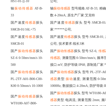
HST-01-|||-10
公司;
轴
振动传感器
AT-B-
轴
振动传感器
型号规格:AT-B-33; 精
33
数:4-20mA; 原生产厂家:艾克特
国产速度
传感器
探头
国产速度
传感器
探头
型号
:SMCB-0
SMCB-01/16L=75
家:******公司;
国产速度
传感器
探头
国产速度
传感器
探头
型号
:SMCB-01
SMCB-01
公司; 技术要求:线长3米
国产
振动传感器
探头
国产
振动传感器
探头
型号
:SZ-6;
传感
SZ-6 0-50mv/mm/s 10-
传感器
; 测量范围:0-50mv/mm/s; 频率范
500
接口:mV; 防护等级:IP68; 原制造厂家:*
国产
振动传感器
探头
国产
振动传感器
探头
型号
:PL-2TF-A
PL-2TF-A01-B00-C00-
感器
类型
:
振动
速度
; 测量范围:0-50m
K00 0-50mm/s 10-1000
1000Hz; 数据接口:4-20mA; 防护等级:IP
国产
振动传感器
探头
型号
:WT0180-A0
国产
振动传感器
探头
感器
类型
:电涡流; 测量范围:2mm; 频率
WT0180-A07-B00-