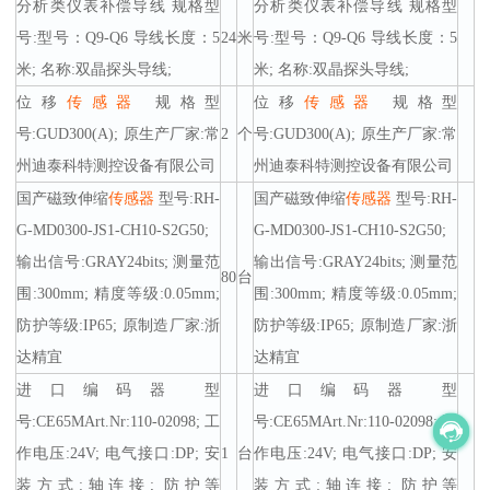
分析类仪表补偿导线 规格型
分析类仪表补偿导线 规格型
号:型号：Q9-Q6 导线长度：5
24
米
号:型号：Q9-Q6 导线长度：5
米; 名称:双晶探头导线;
米; 名称:双晶探头导线;
位移
传感器
规格型
位移
传感器
规格型
号:GUD300(A); 原生产厂家:常
2
个
号:GUD300(A); 原生产厂家:常
州迪泰科特测控设备有限公司
州迪泰科特测控设备有限公司
国产磁致伸缩
传感器
型号:RH-
国产磁致伸缩
传感器
型号:RH-
G-MD0300-JS1-CH10-S2G50;
G-MD0300-JS1-CH10-S2G50;
输出信号:GRAY24bits; 测量范
输出信号:GRAY24bits; 测量范
80
台
围:300mm; 精度等级:0.05mm;
围:300mm; 精度等级:0.05mm;
防护等级:IP65; 原制造厂家:浙
防护等级:IP65; 原制造厂家:浙
达精宜
达精宜
进口编码器 型
进口编码器 型
号:CE65MArt.Nr:110-02098; 工
号:CE65MArt.Nr:110-02098; 工
作电压:24V; 电气接口:DP; 安
1
台
作电压:24V; 电气接口:DP; 安
装方式:轴连接; 防护等
装方式:轴连接; 防护等