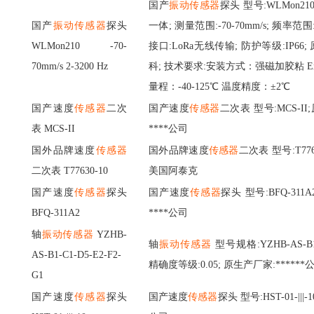
国产
振动传感器
探头
型号
:WLMon21
国产
振动传感器
探头
一体; 测量范围:-70-70mm/s; 频率范围:2
WLMon210 -70-
接口:LoRa无线传输; 防护等级:IP66
70mm/s 2-3200 Hz
科; 技术要求:安装方式：强磁加胶粘 Ex ia
量程：-40-125℃ 温度精度：±2℃
国产速度
传感器
二次
国产速度
传感器
二次表
型号
:MCS-
表
MCS-II
****公司
国外品牌速度
传感器
国外品牌速度
传感器
二次表
型号
:T7
二次表
T77630-10
美国阿泰克
国产速度
传感器
探头
国产速度
传感器
探头
型号
:BFQ-31
BFQ-311A2
****公司
轴
振动传感器
YZHB-
轴
振动传感器
型号规格:YZHB-AS-B1-C
AS-B1-C1-D5-E2-F2-
精确度等级:0.05; 原生产厂家:******
G1
国产速度
传感器
探头
国产速度
传感器
探头
型号
:HST-01-||