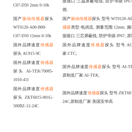
据接口:三蕊屏蔽电缆; 防护等级:IP67
C07-D50 2mm 0-10k
德;
国产
振动传感器
探头
国产
振动传感器
探头
型号
:WT0120-A0
WT0120-A00-B00-
感器
类型
:电涡流; 测量范围:12mm; 频率
C07-D50 12mm 0-10k
据接口:三芯屏蔽线; 防护等级:IP67; 
国外品牌速度
传感器
国外品牌速度
传感器
探头
型号
:A
探头
AC915-9C
家:CTC;
国外品牌速度
传感器
国外品牌速度
传感器
探头
型号
:AI-T
探头
AI-TEK/70085-
原制造厂家:AI-TEK;
1010-411
国外品牌速度
传感器
国外品牌速度
传感器
探头
型号
:ZKT60
探头
ZKT6015-001G-
24C;原制造厂家:美国安华高
500BZ-12-24C