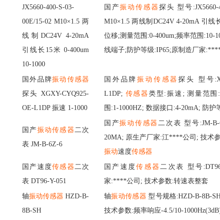
JX5660-400-S-03-
国产
振动传感器
探头
型号
:JX5660-
00E/15-02 M10×1.5 两
M10×1.5 两线制DC24V 4-20mA 引线
线制DC24V 4-20mA
位移;测量范围:0-400um;频率范围:10-
引线长15米 0-400um
线端子;防护等级:IP65;原制造厂家:***
10-1000
国外品牌
振动传感器
国外品牌
振动传感器
探头
型号
:
探头
XGXY-CYQ925-
L1DP;
传感器
类型
:振速; 测量范围:0
OE-L1DP 振速 1-1000
围:1-1000HZ; 数据接口:4-20mA; 防护等
国产
振动传感器
二次表
型号
:JM-B
国产
振动传感器
二次
20MA; 原生产厂家:江****公司; 技术参
表
JM-B-6Z-6
振动
速度
传感器
国产速度
传感器
二次
国产速度
传感器
二次表
型号
:DT
表
DT96-Y-051
家:****公司; 技术参数:转速表整套
轴
振动传感器
HZD-B-
轴
振动传感器
型号规格:HZD-B-8B-SH
8B-SH
技术参数:频率响应-4.5/10-1000Hz(3dB)