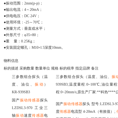
●振动范围：2mm(p-p)；
●输出电流：4～20mA；
●供电电压：DC 24V；
●使用环境：-25～70℃；
●测量方式：垂直或水平；
●外形尺寸：φ35×80；
●重 量：0.25Kg；
●安装固定螺孔：M10×l.5深度10mm。
物料信息
标的描述
采购数量
数量单位
规格
标的税率
指定品牌
备注
三参数组合探头（温
三参数组合探头（温度、油位、
振
度、油位、
振动
）
939SB3;温度量程:0~100℃;油位量程:-
KR-939SB3
程
:0~20mm/s;原生产厂家:**科热****
国产
振动传感器
探头
国产
振动传感器
探头
型号
:LZDSL3
LZDSL3-970 工业三
度
传感器
电流型
4-20mA（有效值）;
轴
振动
速度
传感器
电