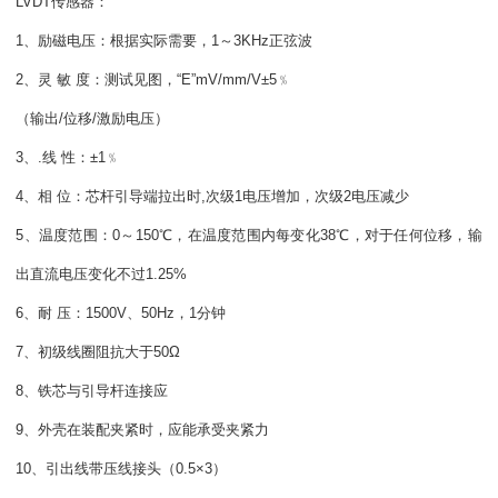
LVDT传感器：
1、励磁电压：根据实际需要，1～3KHz正弦波
2、灵 敏 度：测试见图，“E”mV/mm/V±5﹪
（输出/位移/激励电压）
3、.线 性：±1﹪
4、相 位：芯杆引导端拉出时,次级1电压增加，次级2电压减少
5、温度范围：0～150℃，在温度范围内每变化38℃，对于任何位移，输
出直流电压变化不过1.25%
6、耐 压：1500V、50Hz，1分钟
7、初级线圈阻抗大于50Ω
8、铁芯与引导杆连接应
9、外壳在装配夹紧时，应能承受夹紧力
10、引出线带压线接头（0.5×3）