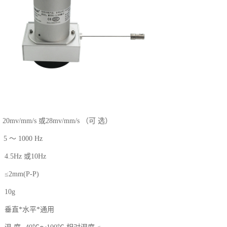
 20mv/mm/s
或
28mv/mm/s
（可 选）
: 5
～
1000 Hz
：
4.5Hz
或
10Hz
：≤
2mm
(P-P)
：
10g
：垂直
*
水平
*
通用