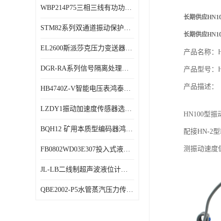
WBP214P75三相三线有功功率传感器鸿泰顺达产品稳定性好
特殊用处传感器
长期供应HN1
STM82系列双通道振动保护表鸿泰产品技术规格
特殊用途变送器
长期供应HN1
EL2600斯派莎克压力变送器技术规格
产品名称：H
DGR-RA系列信号隔离处理器鸿泰产品技术规格
产品型号：H
产品描述：
HB4740Z-V智能电压表鸿泰产品外形美观大方
LZDY1振动加速度传感器选型资料
HN100
型振
BQH12 矿用本质型编码器鸿泰产品实物展示
配接
HN-2
型
测振动速度
FB0802WD03E307投入式液位计鸿泰产品选型参数
JL-LB二线制超声波液位计鸿泰产品外形美观大方
QBE2002-P5水管蒸汽压力传感器西门子产品技术规格