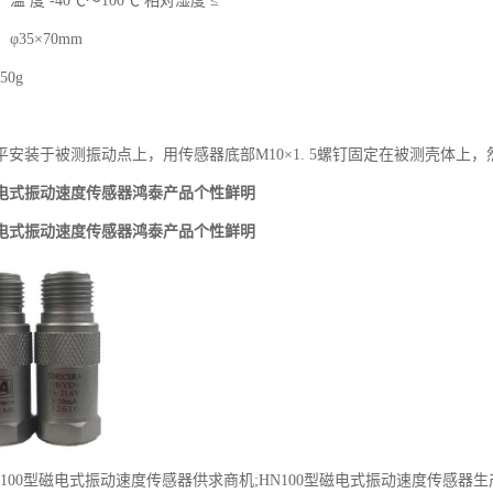
：温
度
-40℃
～
100℃
相对湿度
≤
：
φ35×70mm
50g
平安装于被测振动点上，用传感器底部
M10
×
1. 5
螺钉固定在被测壳体上，
型磁电式振动速度传感器鸿泰产品个性鲜明
型磁电式振动速度传感器鸿泰产品个性鲜明
100型磁电式振动速度传感器供求商机;HN100型磁电式振动速度传感器