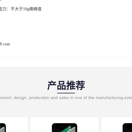
能力：不大于10g峰峰值
68.com
产品推荐
ment, design, production and sales in one of the manufacturing ent