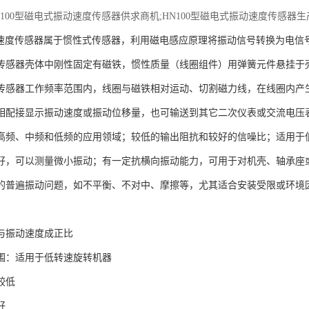
100型磁电式振动速度传感器供求商机;HN100型磁电式振动速度传感器
振动速度传感器属于惯性式传感器，利用磁电感应原理将振动信号转换为电
传感器壳体中刚性固定有磁铁，惯性质量（线圈组件）用弹簧元件悬挂于
传感器工作频率范围内，线圈与磁铁相对运动、切割磁力线，在线圈内产
相配接显示振动速度或振动位移量，也可输送到其它二次仪表或交流电压
高频、中频和低频的应用领域；较低的输出阻抗和较好的信噪比；适用于
好，可以测量微小振动；有一定抗横向振动能力，可用于对机壳、轴承座
的普遍振动问题，如不平衡、不对中、摩擦等，尤其适合安装受限或环境
与振动速度成正比
围：适用于低转速旋转机器
较低
好