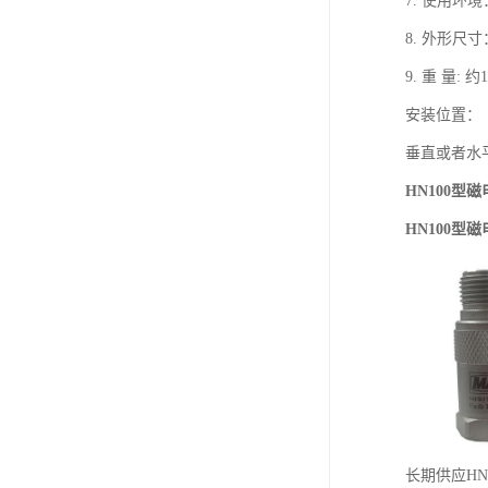
7.
使用环境
8.
外形尺寸
9.
重
量
:
约
1
安装位置：
垂直或者水
HN100
HN100
长期供应HN