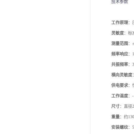
技术参数
工作原理
：
灵敏度
：标准
测量范围
：
频率响应
：1
共振频率
：3
横向灵敏度
供电要求
：
工作温度
：-
尺寸
：直径22
重量
：约130
安装螺纹
：5