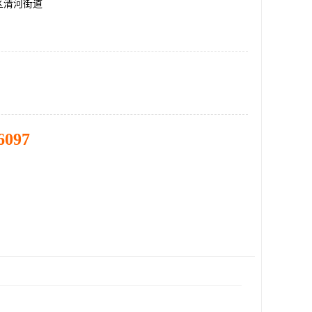
区清河街道
6097