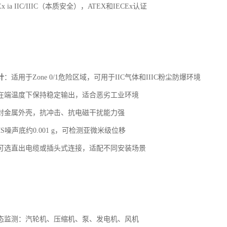
x ia IIC/IIIC（本质安全），ATEX和IECEx认证
计
：适用于Zone 0/1危险区域，可用于IIC气体和IIIC粉尘防爆环境
在端温度下保持稳定输出，适合恶劣工业环境
封金属外壳，抗冲击、抗电磁干扰能力强
S噪声底约0.001 g，可检测亚微米级位移
可选直出电缆或插头式连接，适配不同安装场景
态监测：汽轮机、压缩机、泵、发电机、风机