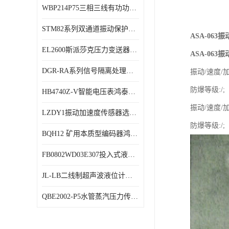
WBP214P75三相三线有功功率传感器鸿泰顺达产品稳定性好
特殊用处传感器
STM82系列双通道振动保护表鸿泰产品技术规格
特殊用途变送器
ASA-06
EL2600斯派莎克压力变送器技术规格
ASA-06
DGR-RA系列信号隔离处理器鸿泰产品技术规格
振动/速度/加
防爆等级:/;
HB4740Z-V智能电压表鸿泰产品外形美观大方
振动/速度/加
LZDY1振动加速度传感器选型资料
防爆等级:/;
BQH12 矿用本质型编码器鸿泰产品实物展示
FB0802WD03E307投入式液位计鸿泰产品选型参数
JL-LB二线制超声波液位计鸿泰产品外形美观大方
QBE2002-P5水管蒸汽压力传感器西门子产品技术规格