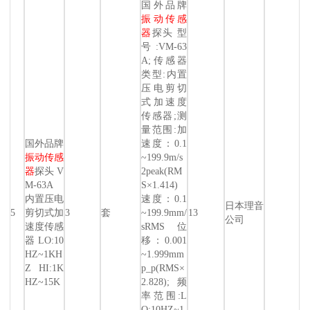
国外品牌
振动传感
器
探头 型
号:VM-63
A;传感器
类型:内置
压电剪切
式加速度
传感器;测
量范围:加
国外品牌
速度：0.1
振动传感
~199.9m/s
器
探头 V
2peak(RM
M-63A
S×1.414)
内置压电
速度：0.1
日本理音
5
剪切式加
3
套
~199.9mm/
13
公司
速度传感
sRMS 位
器 LO:10
移：0.001
HZ~1KH
~1.999mm
Z HI:1K
p_p(RMS×
HZ~15K
2.828);频
率范围:L
O:10HZ~1