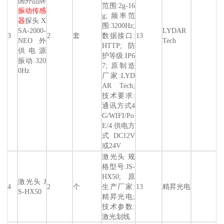
国外品牌
范围:2g-16
振动传感
g; 频率范
器
探头 X
围:3200Hz;
SA-2000-
LYDAR
3
2
套
数据接口:
13
NEO 外
Tech
HTTP; 防
供电源
护等级:IP6
振动 320
7; 原制造
0Hz
厂家:LYD
AR Tech;
技术要求:
通讯方式4
G/WIFI/Po
E/4 供电方
式DC12V
或24V
激光头 规
格型号:JS-
HX50; 原
激光头 J
4
2
个
生产厂家:
13
精昇光电
S-HX50
精昇光电;
技术参数:
激光划线