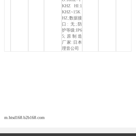
KHZ HI:1
KHZ~15K
HZ;数据接
口: 无;防
护等级:IP6
5;原制造
厂家:日本
理音公司
m.htsd168.b2b168.com