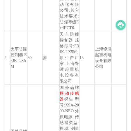
动化有限
公司;其它
技术要求:
防爆等级E
xdIICT6
天车防撞
控制器 规
格型号:E3
天车防撞
上海铮潼
JK-LX5M;
控制器 E
起重机电
2
30
套
原生产厂
13
3JK-LX5
设备有限
家:上海铮
M
公司
潼起重机
电设备有
限公司
国外品牌
振动传感
器
探头 型
号:XSA-20
00-NEO 外
供电源; 传
感器类型:
振动; 测量