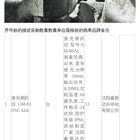
序号
标的描述
采购数量
数量单位
规格
标的税率
品牌
备注
激光测距
仪 型号:G
M-80/SL;
测量范围:
42米;度等
级:无;分辨
率:10mm;
输出信号:
4-20MA;过
程温度:60
激光测距
沈阳鑫斯
摄氏度;工
1
仪 GM-8
1
台
13
达自动化
作电压:24
0/SL 42m
有限公司
伏特;防护
等级:IP66;
原始制造
厂家:沈阳
鑫斯达自