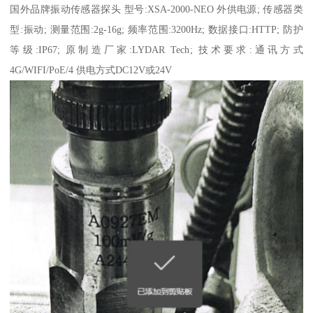
国外品牌
振动传感器
探头 型号:XSA-2000-NEO 外供电源; 传感器类
型:振动; 测量范围:2g-16g; 频率范围:3200Hz; 数据接口:HTTP; 防护
等级:IP67; 原制造厂家:LYDAR Tech; 技术要求:通讯方式
4G/WIFI/PoE/4 供电方式DC12V或24V