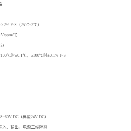
性
.2% F·S（25℃±2℃）
0ppm/℃
2s
0℃时±0.1℃，≥100℃时±0.1% F·S
~60V DC（典型24V DC）
输入、输出、电源三端隔离