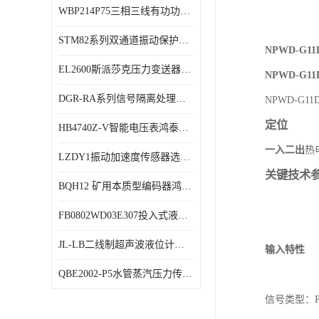
WBP214P75三相三线有功功率传感器鸿泰顺达产品稳定性好
特殊用处传感器
STM82系列双通道振动保护表鸿泰产品技术规格
特殊用途变送器
NPWD-G
EL2600斯派莎克压力变送器技术规格
NPWD-G
DGR-RA系列信号隔离处理器鸿泰产品技术规格
NPWD-G1
定位
HB4740Z-V智能电压表鸿泰产品外形美观大方
一入二出
热
LZDY1振动加速度传感器选型资料
关键技术
BQH12 矿用本质型编码器鸿泰产品实物展示
FB0802WD03E307投入式液位计鸿泰产品选型参数
JL-LB二线制超声波液位计鸿泰产品外形美观大方
输入特性
QBE2002-P5水管蒸汽压力传感器西门子产品技术规格
信号类型：Pt