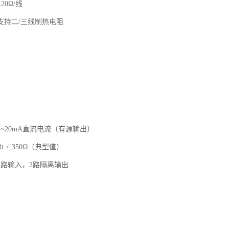
20Ω/线
支持二/三线制热电阻
~20mA直流电流（有源输出）
 ≤ 350Ω（典型值）
1路输入，2路隔离输出