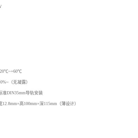
W
0℃~+60℃
0%~（无凝露）
准DIN35mm导轨安装
2.8mm×高100mm×深115mm（薄设计）