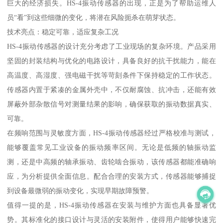
巨大的经济损失。HS-4振动传感器的出现，正是为了帮助运维人
员“看”到这些细微的变化，将潜在风险扼杀在萌芽状态。
技术亮点：稳定可靠，适应复杂工况
HS-4振动传感器的设计充分考虑了工业现场的复杂环境。产品采用
坚固的封装结构与优化的电路设计，具备良好的抗干扰能力，能在
高温度、高湿度、强电磁干扰等苛刻条件下保持稳定的工作状态。
传感器内置于紧凑的金属外壳中，不仅耐腐蚀、抗冲击，还能有效
屏蔽外部杂散信号对测量结果的影响，确保获取的振动数据真实、
可靠。
在频响范围与灵敏度方面，HS-4振动传感器经过严格校准与测试，
能够覆盖常见工业设备的振动频率区间。无论是低频的轴振动监
测，还是中高频的轴承振动、齿轮啮合振动，该传感器都能准确响
应，为分析提供全面信息。配合合理的安装方式，传感器能够捕捉
到设备最微弱的振动变化，实现早期故障预警。
值得一提的是，HS-4振动传感器在安装与维护方面也具备显著优
势。其标准化的接口设计与灵活的安装附件，使得用户能够快速完