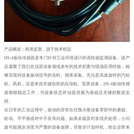
产品概述：精准监测，源于技术积淀
HS-4振动传感器是专门针对工业环境设计的高性能监测设备。该产
品凝聚了我们在仪器设备领域多年的技术积累与现场应用经验，能
够实现对设备振动信号的实时、精准采集。无论是高速旋转的汽轮
机、风机，还是承担关键负荷的压缩机、泵类设备，HS-4振动传感
器都能稳定工作，为设备状态评估提供最为基础且关键的数据支
持。
在日常的工业运维中，振动的异常往往预示着设备零部件的磨损、
松动、不平衡或对中不良等问题。如果未能及时发现并处理，小问
题可能逐步演变为严重的设备故障，导致非计划停机，给企业带来