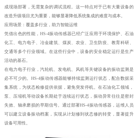
成现场部署，无需复杂的调试流程。这一特点对于已有大量设备的
改造升级项目尤为重要，能够显著降低系统集成的难度与成本。
应用场景：覆盖多行业，助力智能运维
凭借出色的性能，HS-4振动传感器已经广泛应用于环境保护、石油
化工、电力电子、冶金建筑、煤炭、农业、卫生防疫、教育科研、
交通等多个行业领域。在这些行业中，设备的安全稳定运行是生产
活动的基石。
在电力电子行业，汽轮机、发电机、风机等关键设备的振动监测是
必不可少的。HS-4振动传感器能够持续监测运行状态，配合数据采
集系统，为状态检修提供依据，避免突发停机。在石油化工领域，
泵、压缩机等动设备长期处于连续运行状态，振动异常往往是密封
失效、轴承磨损的早期信号。通过部署HS-4振动传感器，运维人员
可以建立设备振动档案，实现从计划修到状态修的转变，显著提升
设备可用性。