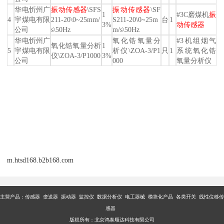
华电忻州广
振动传感器
\SFS
振动传感器
\SF
1
#3C磨煤机
振
4
宇煤电有限
211-20\0~25mm/
S211-20\0~25m
台
1
3%
动传感器
公司
s\50Hz
m/s\50Hz
华电忻州广
氧化锆氧量分
#3机组烟气
氧化锆氧量分析
1
5
宇煤电有限
析仪\ZOA-3/P1
只
1
系统氧化锆
仪\ZOA-3/P1000
3%
公司
000
氧量分析仪
m.htsd168.b2b168.com
主营产品：传感器 变送器 振动器 监控仪 数据分析仪 电工器械 模块化产品 各类开关 线性位移传
感器
版权所有：北京鸿泰顺达科技有限公司