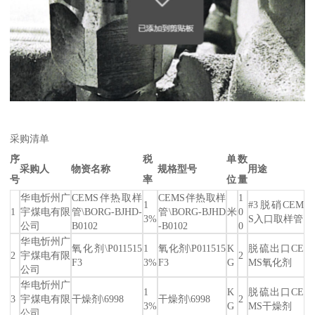
采购清单
序
税
单
数
采购人
物资名称
规格型号
用途
号
率
位
量
华电忻州广
CEMS伴热取样
CEMS伴热取样
1
1
#3脱硝CEM
1
宇煤电有限
管\BORG-BJHD-
管\BORG-BJHD
米
0
3%
S入口取样管
公司
B0102
-B0102
0
华电忻州广
氧化剂\P011515
1
氧化剂\P011515
K
脱硫出口CE
2
宇煤电有限
2
F3
3%
F3
G
MS氧化剂
公司
华电忻州广
1
K
脱硫出口CE
3
宇煤电有限
干燥剂\6998
干燥剂\6998
2
3%
G
MS干燥剂
公司