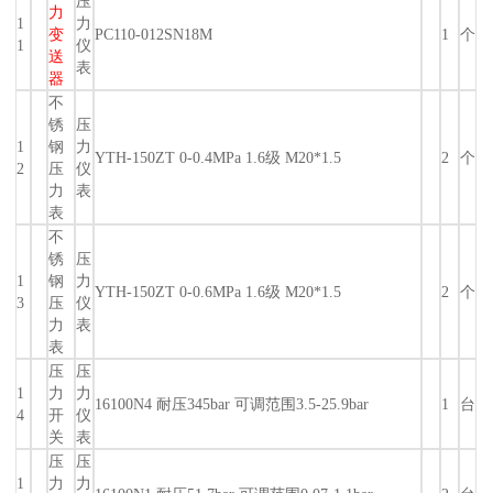
压
力
1
力
变
PC110-012SN18M
1
个
1
仪
送
表
器
不
锈
压
1
钢
力
YTH-150ZT 0-0.4MPa 1.6级 M20*1.5
2
个
2
压
仪
力
表
表
不
锈
压
1
钢
力
YTH-150ZT 0-0.6MPa 1.6级 M20*1.5
2
个
3
压
仪
力
表
表
压
压
1
力
力
16100N4 耐压345bar 可调范围3.5-25.9bar
1
台
4
开
仪
关
表
压
压
1
力
力