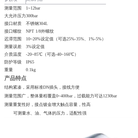
测量范围
1~12bar
大允许压力
300bar
接口材质
不锈钢304L
接口螺纹
NPT 1/8外螺纹
迟滞范围
10~20%设定值（可选25%-35%、1%-5%）
测量误差
3%设定值
介质温度
-20~85℃（可选-40~160℃）
防护等级
IP65
重量
0.1kg
产品特点
结构紧凑，采用标准DN插头，接线方便
测量范围广，整体量程覆盖0~400bar，过载能力可达1230bar
测量重复性好，接点镀金增大触点容量，性高
可测量水、油、气体的压力，适配性强