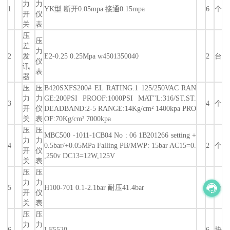
力
力
1
YK型 断开0.05mpa 接通0.15mpa
6
个
开
仪
关
表
压
压
差
力
2
发
E2-0.25 0.25Mpa w4501350040
2
台
仪
讯
表
器
压
压
B420SXFS200# EL RATING:1 125/250VAC RAN
力
力
GE:200PSI PROOF:1000PSI MAT"L:316/ST.ST.
3
4
个
开
仪
DEADBAND:2-5 RANGE:14Kg/cm² 1400kpa PRO
关
表
OF:70Kg/cm² 7000kpa
压
压
MBC500 -1011-1CB04 No : 06 1B201266 setting +
力
力
4
0.5bar/+0.05MPa Falling PB/MWP: 15bar AC15=0.
2
个
开
仪
,250v DC13=12W,125V
关
表
压
压
力
力
5
H100-701 0.1-2.1bar 耐压41.4bar
2
台
开
仪
关
表
压
压
力
力
6
LF5520
6
块