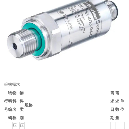
采购需求
物
物
物
需
需
行
料
料
料
求
求
单
规格
号
编
名
类
日
数
位
码
称
别
期
量
压
压