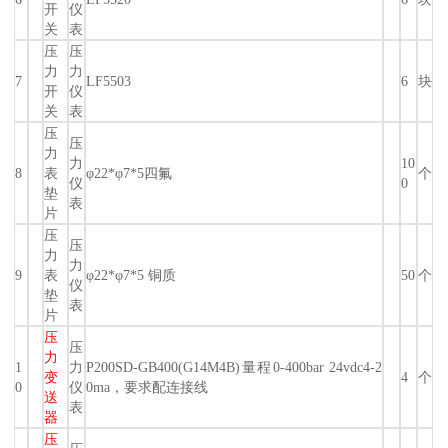
开
仪
关
表
压
压
力
力
7
LF5503
6
块
开
仪
关
表
压
压
力
力
10
8
表
φ22*φ7*5四氟
个
仪
0
垫
表
片
压
压
力
力
9
表
φ22*φ7*5 铜质
50
个
仪
垫
表
片
压
压
力
1
力
P200SD-GB400(G14M4B)量程0-400bar 24vdc4-2
变
4
个
0
仪
0ma，要求配连接线
送
表
器
压