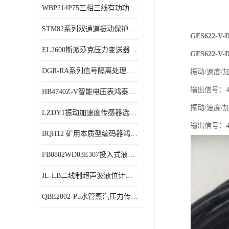
WBP214P75三相三线有功功率传感器鸿泰顺达产品稳定性好
特殊用处传感器
STM82系列双通道振动保护表鸿泰产品技术规格
特殊用途变送器
GES622-
EL2600斯派莎克压力变送器技术规格
GES622-
DGR-RA系列信号隔离处理器鸿泰产品技术规格
振动/速度/加
输出信号：4
HB4740Z-V智能电压表鸿泰产品外形美观大方
振动/速度/加
LZDY1振动加速度传感器选型资料
输出信号：4
BQH12 矿用本质型编码器鸿泰产品实物展示
FB0802WD03E307投入式液位计鸿泰产品选型参数
JL-LB二线制超声波液位计鸿泰产品外形美观大方
QBE2002-P5水管蒸汽压力传感器西门子产品技术规格