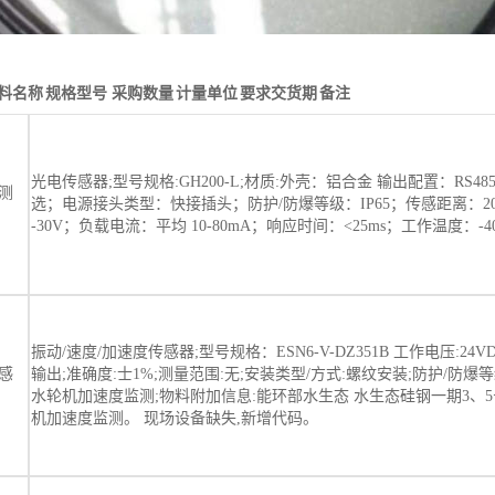
料名称
规格型号
采购数量
计量单位
要求交货期
备注
光电传感器;型号规格:GH200-L;材质:外壳：铝合金 输出配置：RS48
测
选；电源接头类型：快接插头；防护/防爆等级：IP65；传感距离：20
-30V；负载电流：平均 10-80mA；响应时间：<25ms；工作温度：-40
振动/速度/加速度传感器;型号规格：ESN6-V-DZ351B 工作电压:24V
感
输出;准确度:士1%;测量范围:无;安装类型/方式:螺纹安装;防护/防爆等级
水轮机加速度监测;物料附加信息:能环部水生态 水生态硅钢一期3、
机加速度监测。 现场设备缺失,新增代码。