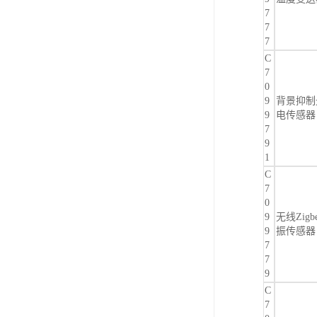
7
7
7
C
7
0
9
背景抑制
9
电传感器
7
9
1
C
7
0
9
无线Zigb
9
振传感器
7
7
9
C
7