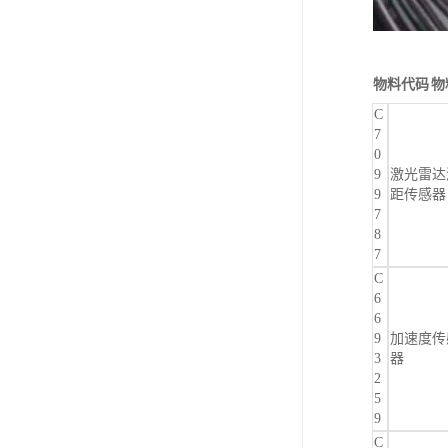
物料代码
物
C
7
0
9
激光雷达
9
距传感器
7
8
7
C
6
6
9
加速度传
3
器
2
5
9
C