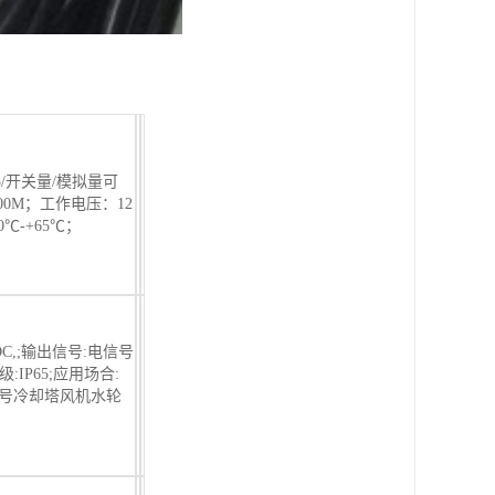
5/开关量/模拟量可
0M；工作电压：12
℃-+65℃；
DC,;输出信号:电信号
:IP65;应用场合:
5号冷却塔风机水轮