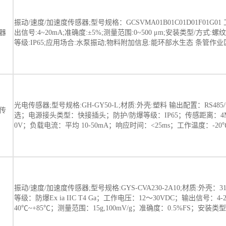
振动/速度/加速度传感器;型号规格：GCSVMA01B01C01D01F01G01 
器
出信号:4~20mA;准确度:±5%;测量范围:0~500 μm;安装类型/方式:螺纹 
等级:IP65;应用场合:水泵振动;物料附加信息:能环部水生态 条管作业
光电传感器;型号规格:GH-GY50-L;材质:外壳:塑料 输出配置：RS48
传
选；电源接头类型：快接插头；防护/防爆等级：IP65；传感距离：4M
0V；负载电流：平均 10-50mA；响应时间：<25ms；工作温度：-20℃
振动/速度/加速度传感器;型号规格:GYS-CVA230-2A10;材质:外壳：
等级：防爆Ex ia IIC T4 Ga；工作电压：12～30VDC；输出信号：4
40℃~+85℃；测量范围：15g,100mV/g；准确度：0.5%FS；安装