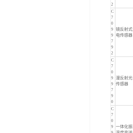
2
C
7
0
9
镜反射式
9
电传感器
7
9
2
C
7
0
9
漫反射光
9
传感器
7
9
0
C
7
0
9
一体化振
9
温度变送