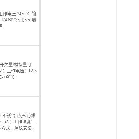
工作电压:24VDC;输
1/4 NPT;防护/防爆
区
5/开关量/模拟量可
；工作电压：12-3
-+60℃；
316不锈钢 防护/防爆
-20mA；工作温度：-
类型/方式：螺纹安装；