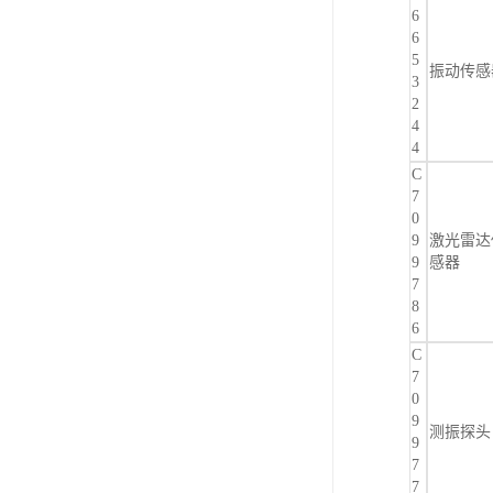
6
6
5
振动传感
3
2
4
4
C
7
0
9
激光雷达
9
感器
7
8
6
C
7
0
9
测振探头
9
7
7