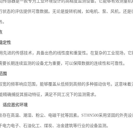
00振动传感器是一款专为工业环境设计的高精度监测设备。它能够有效测量
行状态的评估提供可靠数据。无论是旋转机械，如电机、泵、风机，还是往复
务。
点
稳定性
00采用先进的传感技术，具备出色的线性度和重复性。在复杂的工业现场，
需要长期连续监测的设备尤为重要，可以保障数据的连续性和可靠性。
范围
较宽的频率响应范围，能够覆盖从低频到高频的多种振动信号。这意味着
00都能精确捕捉其振动特征，满足不同工况下的监测需求。
，适应恶劣环境
往存在高温、潮湿、粉尘、电磁干扰等因素。STHN500采用坚固的外壳
于电力电子、石油化工、煤炭、冶金建筑等行业的设备监测。