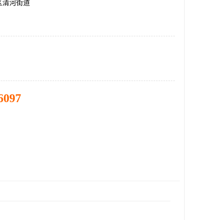
区清河街道
6097