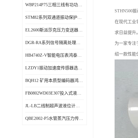
WBP214P75三相三线有功功率传感器鸿泰顺达产品稳定性好
特殊用处传感器
STHN50
STM82系列双通道振动保护表鸿泰产品技术规格
特殊用途变送器
在现代工业
EL2600斯派莎克压力变送器技术规格
求日益提升
DGR-RA系列信号隔离处理器鸿泰产品技术规格
为一家专注
绍一款性能优
HB4740Z-V智能电压表鸿泰产品外形美观大方
LZDY1振动加速度传感器选型资料
BQH12 矿用本质型编码器鸿泰产品实物展示
FB0802WD03E307投入式液位计鸿泰产品选型参数
JL-LB二线制超声波液位计鸿泰产品外形美观大方
QBE2002-P5水管蒸汽压力传感器西门子产品技术规格