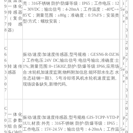
0
度温度
7
壳：316不锈钢 防护/防爆等级：IP65；工作电压：12
i
9
一体化
-
～30VDC；输出信号：4-20mA；工作温度：-40℃~+
5
e
9
传感器
0
85℃；测量范围：±80g；准确度：0.5%FS；安装类
c
7
（复合
8
型/方式：螺纹安装；
e
7
传感
-
8
器）
3
1
2
C
0
6
振动/速度/加速度传感器;型号规格：GESN6-R-DZ36
2
p
6
2 工作电压:24V DC;输出信号:电信号输出;准确度:士
7
i
9
转速传
1%;测量范围:0~15KHZ;防护/防爆等级:IP66;应用场
-
5
e
3
感器
合:水轮机加速度监测;物料附加信息:能环部水生态 水
0
c
3
生态硅钢一期3、5号冷却塔风机水轮机速度监测。
8
e
0
现场设备缺失,新增代码。
-
7
3
1
2
C
0
7
一体化
2
振动/速度/加速度传感器;型号规格:GIS-TCPP-VTD-P
p
0
三参数
7
1U1;材质:外壳：316不锈钢 防护/防爆等级：IP65；
i
9
组合探
-
工作电压：15V-24.5V；输出信号：4-20mA；工作温
5
e
9
头(油位
0