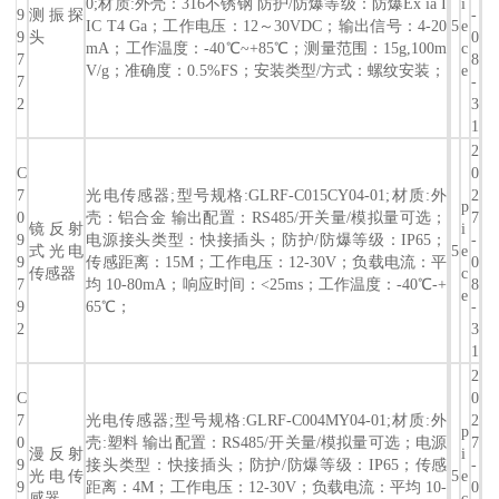
0;材质:外壳：316不锈钢 防护/防爆等级：防爆Ex ia I
i
9
测振探
-
IC T4 Ga；工作电压：12～30VDC；输出信号：4-20
5
e
9
头
0
mA；工作温度：-40℃~+85℃；测量范围：15g,100m
c
7
8
V/g；准确度：0.5%FS；安装类型/方式：螺纹安装；
e
7
-
2
3
1
2
C
0
7
光电传感器;型号规格:GLRF-C015CY04-01;材质:外
2
p
0
壳：铝合金 输出配置：RS485/开关量/模拟量可选；
7
镜反射
i
9
电源接头类型：快接插头；防护/防爆等级：IP65；
-
式光电
5
e
9
传感距离：15M；工作电压：12-30V；负载电流：平
0
传感器
c
7
均 10-80mA；响应时间：<25ms；工作温度：-40℃-+
8
e
9
65℃；
-
2
3
1
2
C
0
7
光电传感器;型号规格:GLRF-C004MY04-01;材质:外
2
p
0
壳:塑料 输出配置：RS485/开关量/模拟量可选；电源
7
漫反射
i
9
接头类型：快接插头；防护/防爆等级：IP65；传感
-
光电传
5
e
9
距离：4M；工作电压：12-30V；负载电流：平均 10-
0
感器
c