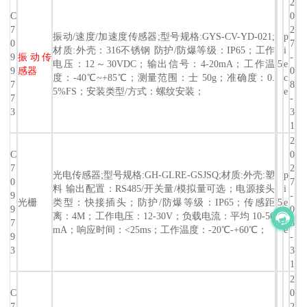
2
C
0
7
2
振动/速度/加速度传感器;型号规格:GYS-CV-YD-021;
p
0
7
材质:外壳：316不锈钢 防护/防爆等级：IP65；工作
i
9
振动传
-
电压：12～30VDC；输出信号：4-20mA；工作温
5
e
9
感器
0
度：-40℃~+85℃；测量范围：士 50g；准确度：0.
c
7
8
5%FS；安装类型/方式：螺纹安装；
e
7
-
3
3
1
2
C
0
7
2
光电传感器;型号规格:GH-GLRE-GSJSQ;材质:外壳:塑
p
0
7
料 输出配置：RS485/开关量/模拟量可选；电源接头
i
9
-
光栅
类型：快接插头；防护/防爆等级：IP65；传感距
5
e
9
0
离：4M；工作电压：12-30V；负载电流：平均 10-50
c
7
8
mA；响应时间：<25ms；工作温度：-20℃-+60℃；
e
9
-
3
3
1
2
C
0
7
2