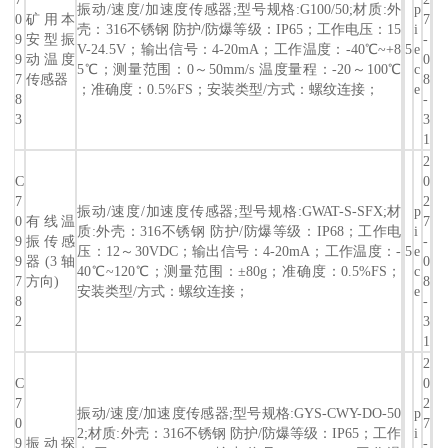
振动/速度/加速度传感器;型号规格:G100/50;材质:外
p
0
矿用本
7
壳：316不锈钢 防护/防爆等级：IP65；工作电压：15
i
9
安型振
-
V-24.5V；输出信号：4-20mA；工作温度：-40℃~+8
5
e
9
动温度
0
5℃；测量范围：0～50mm/s 温度量程：-20～100℃
c
7
传感器
8
；准确度：0.5%FS；安装类型/方式：螺纹连接；
e
8
-
3
3
1
2
C
0
7
2
振动/速度/加速度传感器;型号规格:GWAT-S-SFX;材
p
0
有线温
7
质:外壳：316不锈钢 防护/防爆等级：IP68；工作电
i
9
振传感
-
压：12～30VDC；输出信号：4-20mA；工作温度：-
5
e
9
器(3轴
0
40℃~120℃；测量范围：±80g；准确度：0.5%FS；
c
7
方向)
8
安装类型/方式：螺纹连接；
e
8
-
2
3
1
2
C
0
7
2
振动/速度/加速度传感器;型号规格:GYS-CWY-DO-50
p
0
7
2;材质:外壳：316不锈钢 防护/防爆等级：IP65；工作
i
9
振动探
-