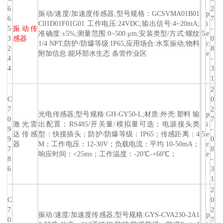
6
2
振动/速度/加速度传感器;型号规格：GCSVMA01B01
p
6
7
C01D01F01G01 工作电压:24VDC;输出信号:4~20mA;
i
5
振动传
-
准确度:±5%;测量范围:0~500 μm;安装类型/方式:螺纹
5
e
3
感器
0
1/4 NPT;防护/防爆等级:IP65;应用场合:水泵振动;物料
c
2
8
附加信息:能环部水生态 条管作业区
e
4
-
4
3
1
2
C
0
7
2
光电传感器;型号规格:GH-GY50-L;材质:外壳:塑料 输
p
0
7
激光雷
出配置：RS485/开关量/模拟量可选；电源接头类
i
9
-
达传感
型：快接插头；防护/防爆等级：IP65；传感距离：4
5
e
9
0
器
M；工作电压：12-30V；负载电流：平均 10-50mA；
c
7
8
响应时间：<25ms；工作温度：-20℃-+60℃；
e
8
-
6
3
1
2
C
0
7
2
振动/速度/加速度传感器;型号规格:GYS-CVA230-2A1
p
0
7