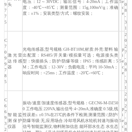
电压：12～30VDC；输出信号：4-20mA；工作温
5
e
9
头
0
度：-40℃~+85℃；测量范围：15g,100mV/g；准确
c
7
8
度：±1%；安装类型/方式：螺纹安装；
e
7
-
5
3
1
2
C
0
7
2
光电传感器;型号规格:GH-BT10M;材质:外壳:塑料 输
p
0
7
激光雷
出配置：RS485/开关量/模拟量可选；电源接头类
i
9
-
达传感
型：快接插头；防护/防爆等级：IP65；传感距离：5
5
e
9
0
器
M；工作电压：12-30V；负载电流：平均 10-50mA；
c
7
8
响应时间：<25ms；工作温度：-20℃-+60℃；
e
8
-
5
3
1
2
C
0
振动/速度/加速度传感器;型号规格：GECN6-M-DZ50
6
2
0 工作电压:220VA;输出信号:4~20mA;准确度:0.5级,线
p
6
7
智能监
性误差≤ ±0.5%在25℃的条件下检测;测量范围:/;防护/
i
9
-
测保护
防爆等级:无;应用场合:冷却塔风机水轮机转速与振动
5
e
3
0
仪器
信号智能监测仪;物料附加信息:能环部水生态 水生态
c
2
8