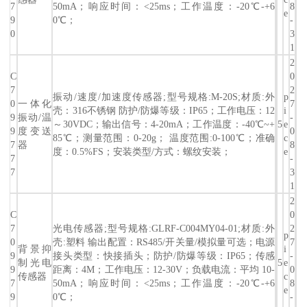
7
50mA；响应时间：<25ms；工作温度：-20℃-+6
8
e
9
0℃；
-
0
3
1
2
C
0
7
2
振动/速度/加速度传感器;型号规格:M-20S;材质:外
p
0
一体化
7
壳：316不锈钢 防护/防爆等级：IP65；工作电压：12
i
9
振动/温
-
～30VDC；输出信号：4-20mA；工作温度：-40℃~+
5
e
9
度变送
0
85℃；测量范围：0-20g； 温度范围:0-100℃；准确
c
7
器
8
度：0.5%FS；安装类型/方式：螺纹安装；
e
7
-
7
3
1
2
C
0
7
光电传感器;型号规格:GLRF-C004MY04-01;材质:外
2
p
0
壳:塑料 输出配置：RS485/开关量/模拟量可选；电源
7
背景抑
i
9
接头类型：快接插头；防护/防爆等级：IP65；传感
-
制光电
5
e
9
距离：4M；工作电压：12-30V；负载电流：平均 10-
0
传感器
c
7
50mA；响应时间：<25ms；工作温度：-20℃-+6
8
e
9
0℃；
-