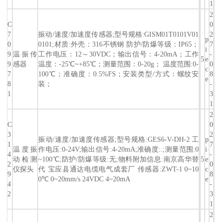
1
2
C
0
7
振动/速度/加速度传感器;型号规格:GISM01T0101V01
2
p
0
0101;材质:外壳：316不锈钢 防护/防爆等级：IP65；
7
i
9
温振传
工作电压：12～30VDC；输出信号：4-20mA；工作
-
5
e
9
感器
温度：-25℃~+85℃；测量范围：0-20g； 温度范围:0-
0
c
7
100℃；准确度：0.5%FS；安装类型/方式：螺纹安
8
e
8
装；
-
1
3
1
2
C
0
3
2
振动/速度/加速度传感器;型号规格:GES6-V-DH-2 工
p
1
7
温度振
作电压:0-24V;输出信号:4-20mA;准确度:.;测量范围:0
i
4
-
动检测
~100℃;防护/防爆等级:无;物料附加信息:南京高华替
5
e
2
0
仪探头
代 宝应县通达电缆电气成套厂 传感器:ZWT-1 0~10
c
9
8
0℃ 0~20mm/s 24VDC 4~20mA
e
4
-
2
3
1
2