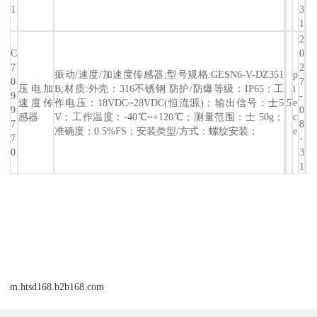
1
3
1
2
C
0
7
2
振动/速度/加速度传感器;型号规格:GESN6-V-DZ351
p
0
7
压电加
B;材质:外壳：316不锈钢 防护/防爆等级：IP65；工
i
9
-
速度传
作电压：18VDC~28VDC(恒流源)；输出信号：士5
5
e
9
0
感器
V；工作温度：-40℃~+120℃；测量范围：士 50g；
c
7
8
准确度：0.5%FS；安装类型/方式：螺纹安装；
e
7
-
0
3
1
m.htsd168.b2b168.com