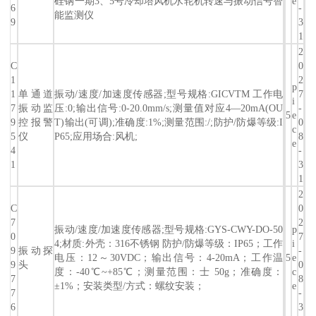
硅钢一期3、5号冷却塔风机水轮机转速与振动信号智
e
6
-
能监测仪
9
3
1
2
C
0
1
2
p
1
单通道
振动/速度/加速度传感器;型号规格:GICVTM 工作电
7
i
7
振动监
压:0;输出信号:0-20.0mm/s;测量值对应4―20mA(OU
-
5
e
9
控报警
T)输出(可调);准确度:1%;测量范围:/;防护/防爆等级:I
0
c
5
仪
P65;应用场合:风机;
8
e
4
-
1
3
1
2
C
0
7
2
振动/速度/加速度传感器;型号规格:GYS-CWY-DO-50
p
0
7
4;材质:外壳：316不锈钢 防护/防爆等级：IP65；工作
i
9
振动探
-
电压：12～30VDC；输出信号：4-20mA；工作温
5
e
9
头
0
度：-40℃~+85℃；测量范围：士 50g；准确度：
c
7
8
±1%；安装类型/方式：螺纹安装；
e
7
-
6
3