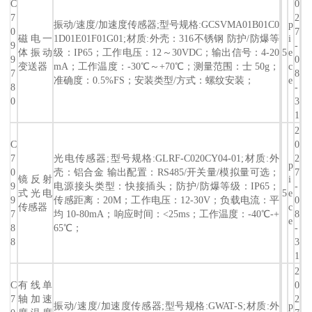
C
0
7
2
振动/速度/加速度传感器;型号规格:GCSVMA01B01C0
p
0
7
磁电一
1D01E01F01G01;材质:外壳：316不锈钢 防护/防爆等
i
9
-
体振动
级：IP65；工作电压：12～30VDC；输出信号：4-20
5
e
9
0
变送器
mA；工作温度：-30℃～+70℃；测量范围：士 50g；
c
7
8
准确度：0.5%FS；安装类型/方式：螺纹安装；
e
8
-
0
3
1
2
C
0
7
光电传感器;型号规格:GLRF-C020CY04-01;材质:外
2
p
0
壳：铝合金 输出配置：RS485/开关量/模拟量可选；
7
镜反射
i
9
电源接头类型：快接插头；防护/防爆等级：IP65；
-
式光电
5
e
9
传感距离：20M；工作电压：12-30V；负载电流：平
0
传感器
c
7
均 10-80mA；响应时间：<25ms；工作温度：-40℃-+
8
e
8
65℃；
-
8
3
1
2
C
有线单
0
7
轴加速
2
振动/速度/加速度传感器;型号规格:GWAT-S;材质:外
p