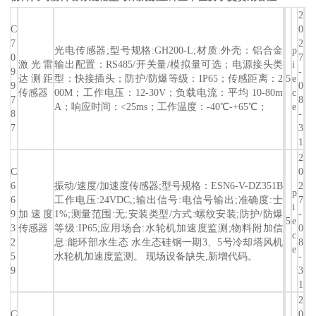
2
C
0
7
2
光电传感器;型号规格:GH200-L;材质:外壳：铝合金
p
0
7
激光雷
输出配置：RS485/开关量/模拟量可选；电源接头类
i
9
-
达测距
型：快接插头；防护/防爆等级：IP65；传感距离：2
5
e
9
0
传感器
00M；工作电压：12-30V；负载电流：平均 10-80m
c
7
8
A；响应时间：<25ms；工作温度：-40℃-+65℃；
e
8
-
7
3
1
2
C
0
6
振动/速度/加速度传感器;型号规格：ESN6-V-DZ351B
2
p
6
工作电压:24VDC,;输出信号:电信号输出;准确度:士
7
i
9
加速度
1%;测量范围:无;安装类型/方式:螺纹安装;防护/防爆
-
5
e
3
传感器
等级:IP65;应用场合:水轮机加速度监测;物料附加信
0
c
2
息:能环部水生态 水生态硅钢一期3、5号冷却塔风机
8
e
5
水轮机加速度监测。 现场设备缺失,新增代码。
-
9
3
1
2
C
0