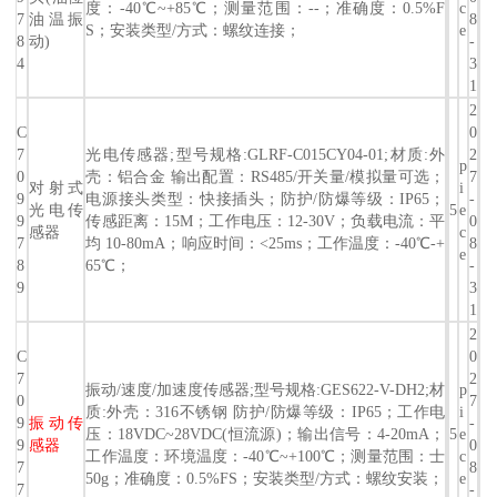
度：-40℃~+85℃；测量范围：--；准确度：0.5%F
c
7
油温振
8
S；安装类型/方式：螺纹连接；
e
8
动)
-
4
3
1
2
C
0
7
光电传感器;型号规格:GLRF-C015CY04-01;材质:外
2
p
0
壳：铝合金 输出配置：RS485/开关量/模拟量可选；
7
对射式
i
9
电源接头类型：快接插头；防护/防爆等级：IP65；
-
光电传
5
e
9
传感距离：15M；工作电压：12-30V；负载电流：平
0
感器
c
7
均 10-80mA；响应时间：<25ms；工作温度：-40℃-+
8
e
8
65℃；
-
9
3
1
2
C
0
7
2
振动/速度/加速度传感器;型号规格:GES622-V-DH2;材
p
0
7
质:外壳：316不锈钢 防护/防爆等级：IP65；工作电
i
9
振动传
-
压：18VDC~28VDC(恒流源)；输出信号：4-20mA；
5
e
9
感器
0
工作温度：环境温度：-40℃~+100℃；测量范围：士
c
7
8
50g；准确度：0.5%FS；安装类型/方式：螺纹安装；
e
7
-