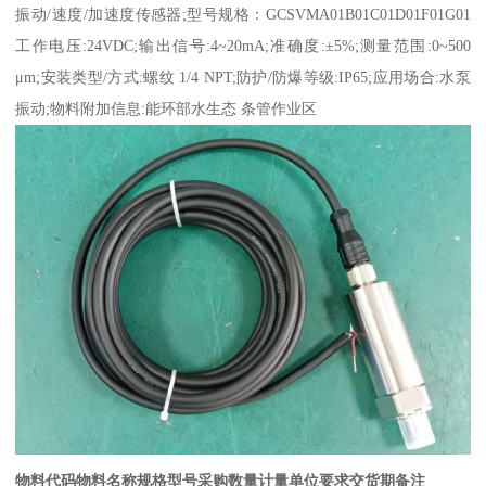
振动/速度/加速度传感器;型号规格：GCSVMA01B01C01D01F01G01
工作电压:24VDC;输出信号:4~20mA;准确度:±5%;测量范围:0~500
μm;安装类型/方式:螺纹 1/4 NPT;防护/防爆等级:IP65;应用场合:水泵
振动;物料附加信息:能环部水生态 条管作业区
物料代码
物料名称
规格型号
采购数量
计量单位
要求交货期
备注