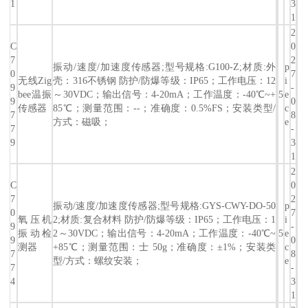
1
3
1
2
C
0
7
2
振动/速度/加速度传感器;型号规格:G100-Z;材质:外
p
0
7
无线Zig
壳：316不锈钢 防护/防爆等级：IP65；工作电压：12
i
9
-
bee温振
～30VDC；输出信号：4-20mA；工作温度：-40℃~+
5
e
9
0
传感器
85℃；测量范围：--；准确度：0.5%FS；安装类型/
c
7
8
方式：磁吸；
e
7
-
9
3
1
2
C
0
7
2
振动/速度/加速度传感器;型号规格:GYS-CWY-DO-50
p
0
7
氧压机
2;材质:复合材料 防护/防爆等级：IP65；工作电压：1
i
9
-
振动检
2～30VDC；输出信号：4-20mA；工作温度：-40℃~
5
e
9
0
测器
+85℃；测量范围：士 50g；准确度：±1%；安装类
c
7
8
型/方式：螺纹安装；
e
7
-
4
3
1