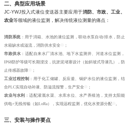
二、典型应用场景
JC-YWJ投入式液位变送器主要应用于
消防、市政、工业、
农业
等领域的液位监测，解决传统液位测量的痛点：
消防系统
：用于消箱、水池的液位监测，联动水泵自动/排水，防止
水箱缺水或溢流，消防供水安全
；
市政供水
：适配自来水厂清水池、地下水监测井、河道水位监测，
IP68防护等级可长期浸没，抗淤泥堵塞设计（如斜坡式导液孔），防
止传感器故障
；
工业过程控制
：用于化工储罐、反应釜、锅炉水位的液位监测，结
合PLC实现自动补液、防溢流报警，生产安全
；
农业与水利
：适配灌溉水渠、水库水位、水产养殖池，支持太阳能
供电+无线传输（如LoRa），实现远程监测，优化水资源分配
。
三、安装与操作要点