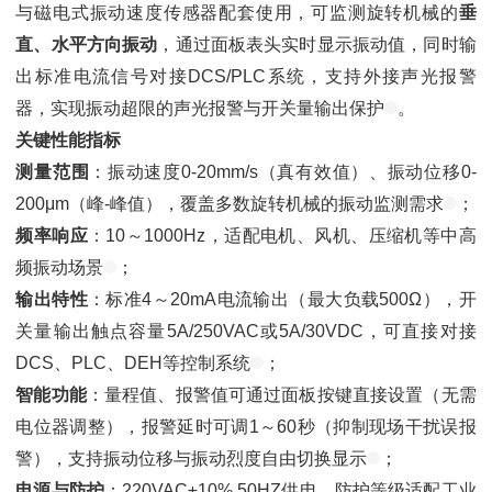
与磁电式振动速度传感器配套使用，可监测旋转机械的
垂
直、水平方向振动
，通过面板表头实时显示振动值，同时输
出标准电流信号对接DCS/PLC系统，支持外接声光报警
器，实现振动超限的声光报警与开关量输出保护
。
关键性能指标
测量范围
：振动速度0-20mm/s（真有效值）、振动位移0-
200μm（峰-峰值），覆盖多数旋转机械的振动监测需求
；
频率响应
：10～1000Hz，适配电机、风机、压缩机等中高
频振动场景
；
输出特性
：标准4～20mA电流输出（最大负载500Ω），开
关量输出触点容量5A/250VAC或5A/30VDC，可直接对接
DCS、PLC、DEH等控制系统
；
智能功能
：量程值、报警值可通过面板按键直接设置（无需
电位器调整），报警延时可调1～60秒（抑制现场干扰误报
警），支持振动位移与振动烈度自由切换显示
；
电源与防护
：220VAC±10% 50HZ供电，防护等级适配工业