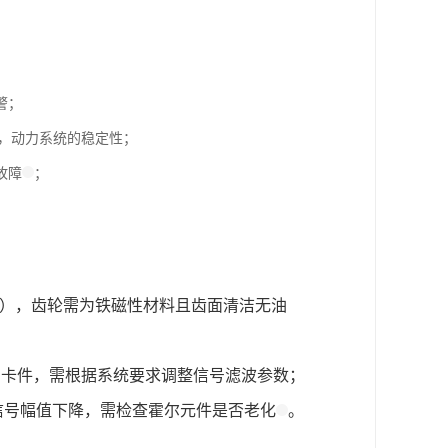
警；
馈，动力系统的稳定性；
故障
；
mm），齿轮需为铁磁性材料且齿面清洁无油
监测卡件，需根据系统要求调整信号滤波参数；
信号幅值下降，需检查霍尔元件是否老化
。