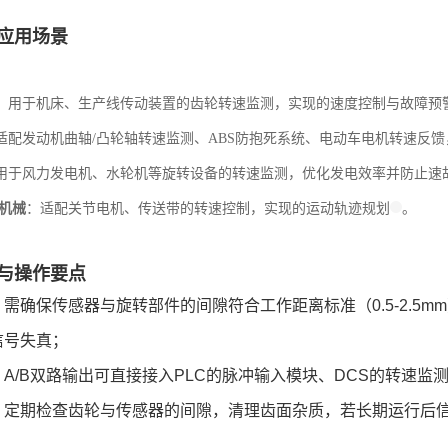
应用场景
：用于机床、生产线传动装置的齿轮转速监测，实现的速度控制与故障预
适配发动机曲轴/凸轮轴转速监测、ABS防抱死系统、电动车电机转速反
用于风力发电机、水轮机等旋转设备的转速监测，优化发电效率并防止速
密机械
：适配关节电机、传送带的转速控制，实现的运动轨迹规划
。
与操作要点
：需确保传感器与旋转部件的间隙符合工作距离标准（0.5-2.5
信号失真；
：A/B双路输出可直接接入PLC的脉冲输入模块、DCS的转速
：定期检查齿轮与传感器的间隙，清理齿面杂质，若长期运行后