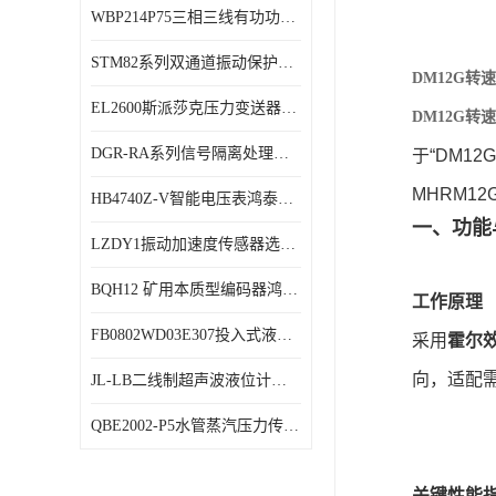
WBP214P75三相三线有功功率传感器鸿泰顺达产品稳定性好
特殊用处传感器
STM82系列双通道振动保护表鸿泰产品技术规格
特殊用途变送器
DM12G
EL2600斯派莎克压力变送器技术规格
DM12G
DGR-RA系列信号隔离处理器鸿泰产品技术规格
于“DM1
MHRM1
HB4740Z-V智能电压表鸿泰产品外形美观大方
一、功能
LZDY1振动加速度传感器选型资料
BQH12 矿用本质型编码器鸿泰产品实物展示
工作原理
FB0802WD03E307投入式液位计鸿泰产品选型参数
采用
霍尔
向，适配
JL-LB二线制超声波液位计鸿泰产品外形美观大方
QBE2002-P5水管蒸汽压力传感器西门子产品技术规格
关键性能