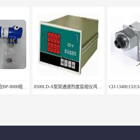
北京鸿泰顺达长期供应BP-8000缆式液位计，0-5米现场显示；BP-8000缆式液位计，0-5米现场显示询价电话
8500LD-A型双通道烈度监视仪鸿泰产品性价比好