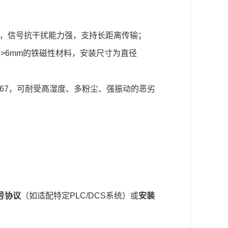
5VDC，信号抗干扰能力强，支持长距离传输；
宽度>6mm的铁磁性材料，安装尺寸为直径
IP67，可耐受高湿度、多粉尘、强振动的恶劣
号协议
（如适配特定PLC/DCS系统）或
安装