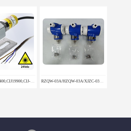
CIJ-13400,CIJ13400,CIJ19900,CIJ-19200,CIJI3500Y转速传感器
RZQW-03A/HZQW-03A/XJZC-03A汽轮机监测装置