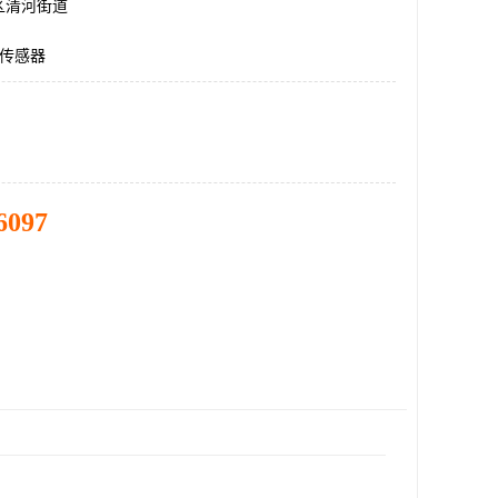
区清河街道
速传感器
6097