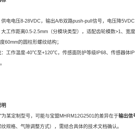
：供电电压8-28VDC，输出A/B双路push-pull信号，电压降
：大工作距离0.5-2.5mm（分模块类型），适配齿轮模数>1、
长度60mm的圆柱形螺纹结构；
性
：工作温度-40℃至+120℃，传感面防护等级IP68、传感器体
。
说明
2G”为某定制型号，可能与宝盟MHRM12G2501的差异在于
输出信
螺纹规格、气隙调整方式），需结合具体的技术文档确认。