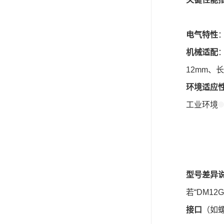
电气特性
机械适配
12mm、
环境适应
工业环境
型号差异
若“DM1
接口
（如