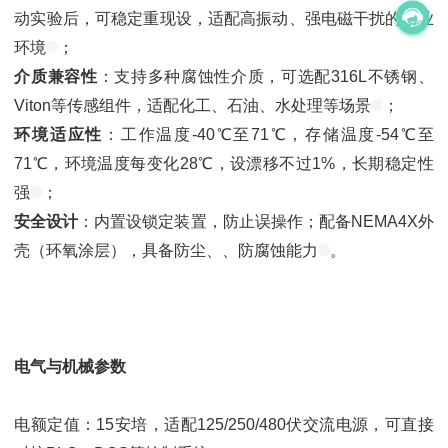
动实验后，可稳定重现设，适配高振动、强电磁干扰的工业
环境
；
介质兼容性
：支持多种腐蚀性介质，可选配316L不锈钢、
Viton等传感组件，适配化工、石油、水处理等场景
；
环境适应性
：工作温度-40℃至71℃，存储温度-54℃至
71℃，环境温度每变化28℃，设漂移不过1%，长期稳定性
强
；
安全设计
：内置设锁定装置，防止误操作；配备NEMA4X外
壳（环氧涂层），具备防尘、、防腐蚀能力
。
电气与机械参数
电额定值：15安培，适配125/250/480伏交流电源，可直接