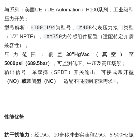
与系列：美国UE（UE Automation）H100系列，工业级型
压力开关；
H100-194
-M408
型号解析：
为型号，
代表压力接口类型
-XY350
（1/2" NPTF），
为传感组件配置（适配特定介质
兼容性）；
压力范围：覆盖
30"HgVac（真空）至
5000psi（689.5bar）
，可监测低压、中压及高压场景；
输出信号：单双掷（SPDT）开关输出，可接成
常开型
（NO）或常闭型（NC）
，适配不同控制逻辑需求
。
性能优势
抗干扰能力
：经15G、10毫秒冲击实验和2.5G、5-500Hz振