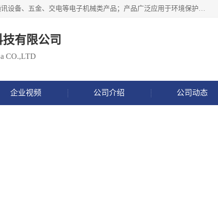
北京鸿泰顺达科技有限公司主要经营电子产品、机械设备、通讯设备、五金、交电等电子机械类产品；产品广泛应用于环境保护、石油化工、电力电子、冶金建筑、煤炭、农业、卫生防疫、教育科研等行业。并成功的与各地环境监测站、污水处理厂、卷烟厂、电厂、高校、科学院所、卫生防疫部门、煤矿、石化厂等用户建立了密切的合作关系。
科技有限公司
 Da CO.,LTD
企业视频
公司介绍
公司动态