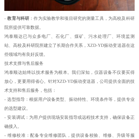
-
教育与科研
：作为实验教学和项目研究的测量工具，为高校及科研
院所提供可靠数据。
鸿泰顺达已与众多电厂、石化厂、煤矿、污水处理厂、环境监测
站、高校及科研院所建立了长期合作关系，XZD-YD振动变送器在这
些领域均有良好反馈。
技术支撑与售后服务
鸿泰顺达始终以技术服务为根本。我们深知，仪器设备不仅要买得
放心，更要用得省心。针对XZD-YD振动变送器，公司提供全面的技
术支持和售后服务，包括：
- 选型指导：根据用户设备类型、振动特性、环境条件等，提供专业
的选型建议。
- 安装调试：为用户提供现场安装指导或远程技术支持，确保设备正
确接入。
- 维修校准：配备专业维修团队，提供设备校验、维修、升级等服