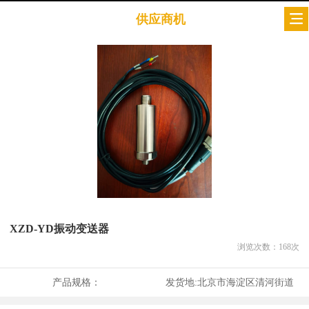
供应商机
XZD-YD振动变送器
浏览次数：
168
次
产品规格：
发货地:
北京市海淀区清河街道