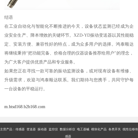
结语
在工业自动化与智能化不断推进的今天，设备状态监测已经成为企
业安全生产、降本增效的关键环节。XZD-YD振动变送器以其性能稳
定、安装方便、兼容性好的特点，成为众多用户的选择。鸿泰顺达
将继续秉持“把功能完备、价格合理的仪器设备推荐给用户”的理念，
为广大客户提供优质产品和专业服务。
如果您正在寻找一款可靠的振动监测设备，或对现有设备有维修、
升级需求，欢迎与鸿泰顺达联系。我们期待与您携手，共同守护每
一台设备的平稳运行。
m.htsd168.b2b168.com
主营产品：传感器 变送器 振动器 监控仪 数据分析仪 电工器械 模块化产品 各类开关 线性位移传
感器