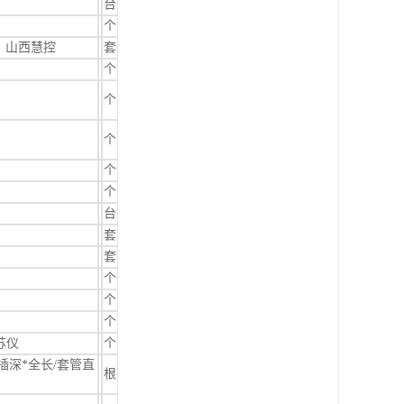
台
个
级/：山西慧控
套
个
个
个
个
个
台
套
套
个
个
个
/苏仪
个
温度/插深*全长/套管直
根