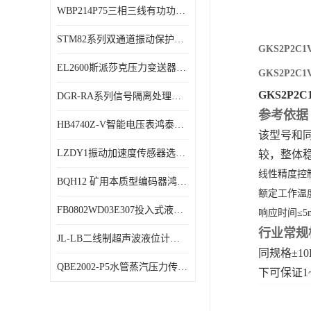
WBP214P75三相三线有功功率传感器鸿泰顺达产品稳定性好
特殊用处传感器
STM82系列双通道振动保护表鸿泰产品技术规格
特殊用途变送器
GKS2P2
EL2600斯派莎克压力变送器技术规格
GKS2P2
GKS2P
DGR-RA系列信号隔离处理器鸿泰产品技术规格
参考依据
HB4740Z-V智能电压表鸿泰产品外形美观大方
该型号和同
LZDY1振动加速度传感器选型资料
较，整体
线性精度控制
BQH12 矿用本质型编码器鸿泰产品实物展示
额定工作温
FB0802WD03E307投入式液位计鸿泰产品选型参数
响应时间≤
行业常规
JL-LB二线制超声波液位计鸿泰产品外形美观大方
同规格±1
QBE2002-P5水管蒸汽压力传感器西门子产品技术规格
下可保证1