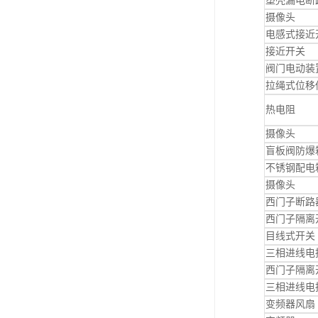
塑壳漏电断
摄像头
电感式接近
接近开关
阀门电动装
拉绳式位移
热电阻
摄像头
盲板阀防爆
不锈钢配电
摄像头
西门子断路
西门子隔离
目线式开关
三相进线电
西门子隔离
三相进线电
变频器风扇