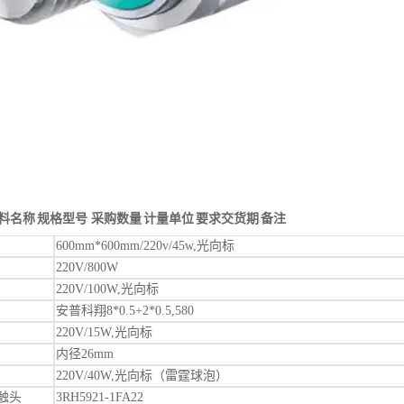
料名称
规格型号
采购数量
计量单位
要求交货期
备注
600mm*600mm/220v/45w,光向标
220V/800W
220V/100W,光向标
安普科翔8*0.5+2*0.5,580
220V/15W,光向标
内径26mm
220V/40W,光向标（雷霆球泡）
触头
3RH5921-1FA22