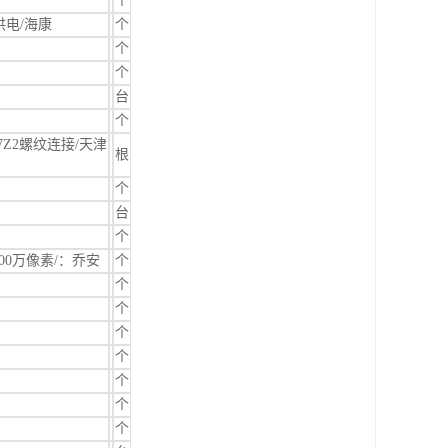
个
E供电/海康
个
个
个
台
个
M27Z2螺纹连接/天津
根
个
台
个
/500万像素/：乔安
个
个
个
个
个
个
个
个