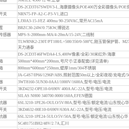
路器
NM1LE 4300 12 4P,正泰
DS-2CD3T67SWDV3-L,海康摄像头POE400万全彩摄像头/PO
开关
NRN75-FP-A2-C-P3-V1,进口
LJ30A3-15-J/EZ 400ma 90-250VAC,常开AC15mA
置
BRZC30-24W/0.75KW,博锐达
传感器
MPS-S-2000mm-MA/4-20mA/15-24V,二线制
TLWRNK2-230T/PT100/L=500/350/0-500℃,刚玉管保护管、
天力通泰
DS-2CD3T46FWDA4-LS,400W像素/全彩/30米红外/海康
箱
500mm*400mm*200mm,号尺寸/正泰配套(详见清单)
箱
800mm*600mm*250mm,壁厚1mm/304不锈钢
JA-G4S7/IP66/1296P/ABS,照射范围50m以上/全彩夜视/充电式
器
3WT8160-5UN30-0AA1/1000V/1600A,型号/电压/电流
开关
3KD4232-OPE10-0/690V 400A AC-22A,型号/电压/电流
SILAS NH00 340700.0000/160A,EFEN德国
抗器
6SL3210-1PE26-OULO/5V/80A,型号/电压/额定电流/山东悦心华
开关
3KD4632-00E10-0/690V/630A AC-22A,型号/电压/电流
抗器
6SL3210-1PE24-5ULO/5V/50A,型号/电压/额定电流/山东悦心华
SC481751BH2/48V/2.7A,汇川