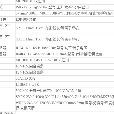
MD290T315G,汇川
关
JSK-9/2.5-5kg/2200w,型号/压力/功率/3分内丝口
577mm*500mm*40mm/50KW/15Ω/IP54,功率/电阻值/防护等
开关
E3K100-7MP
座（带
GX16/13mm/15cm,内径/线长/等离子焊机
座（带
GX16/13mm/15cm,内径/线长/等离子焊机
阻器
RJ54-160L-6/2J/11kw/250v,型号/功率/转子电压
感器
R‑40X/HYK4/0–25%/0.1±0.03mA,型号/针脚/量程/灵敏度
MD500T315GB/315KW/50HZ,汇川
F24-16S,闽台禹鼎
F24-16S,闽台禹鼎
30A,TD-30A
LJ18A3-8–J/EZ
500*400 分度号k 温度0--1000°C,WRN-240
SYPK-230 Pt100/0-300℃,L/I=550/400/∅16 1Cr18Ni9Ti/M27*2
WRPB-240/S/0-1200℃/350*500/20mm/25mm,型号/分度号/
径/安徽天康