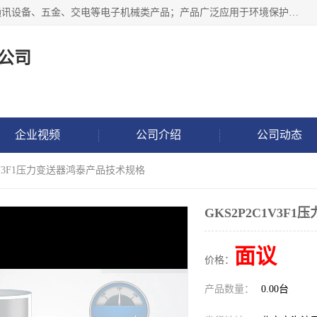
北京鸿泰顺达科技有限公司主要经营电子产品、机械设备、通讯设备、五金、交电等电子机械类产品；产品广泛应用于环境保护、石油化工、电力电子、冶金建筑、煤炭、农业、卫生防疫、教育科研等行业。并成功的与各地环境监测站、污水处理厂、卷烟厂、电厂、高校、科学院所、卫生防疫部门、煤矿、石化厂等用户建立了密切的合作关系。
公司
企业视频
公司介绍
公司动态
C1V3F1压力变送器鸿泰产品技术规格
GKS2P2C1V3
面议
价格：
产品数量：
0.00台