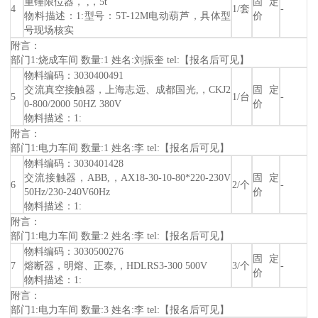
重锤限位器， ,，5t
固定
4
1/套
-
物料描述：1:型号：5T-12M电动葫芦，具体型
价
号现场核实
附言：
部门1:烧成车间 数量:1 姓名:刘振奎 tel:【报名后可见】
物料编码：3030400491
交流真空接触器，上海志远、成都国光,，CKJ2
固定
5
1/台
-
0-800/2000 50HZ 380V
价
物料描述：1:
附言：
部门1:电力车间 数量:1 姓名:李 tel:【报名后可见】
物料编码：3030401428
交流接触器，ABB,，AX18-30-10-80*220-230V
固定
6
2/个
-
50Hz/230-240V60Hz
价
物料描述：1:
附言：
部门1:电力车间 数量:2 姓名:李 tel:【报名后可见】
物料编码：3030500276
固定
7
熔断器，明熔、正泰,，HDLRS3-300 500V
3/个
-
价
物料描述：1:
附言：
部门1:电力车间 数量:3 姓名:李 tel:【报名后可见】