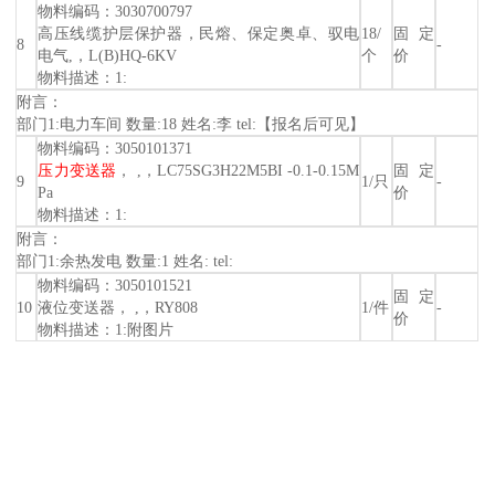
物料编码：3030700797
高压线缆护层保护器，民熔、保定奥卓、驭电
18/
固定
8
-
电气,，L(B)HQ-6KV
个
价
物料描述：1:
附言：
部门1:电力车间 数量:18 姓名:李 tel:【报名后可见】
物料编码：3050101371
压力变送器
， ,，LC75SG3H22M5BI -0.1-0.15M
固定
9
1/只
-
Pa
价
物料描述：1:
附言：
部门1:余热发电 数量:1 姓名: tel:
物料编码：3050101521
固定
10
液位变送器， ,，RY808
1/件
-
价
物料描述：1:附图片