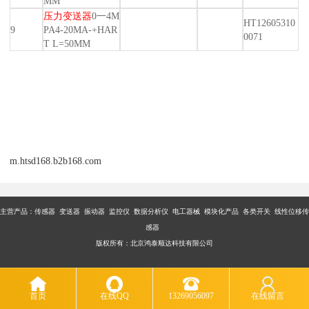
MM
压力变送器
0一4M
HT12605310
9
PA4-20MA-+HAR
0071
T L=50MM
m.htsd168.b2b168.com
主营产品：传感器 变送器 振动器 监控仪 数据分析仪 电工器械 模块化产品 各类开关 线性位移传
感器
版权所有：北京鸿泰顺达科技有限公司
首页
在线QQ
13269056097
在线留言