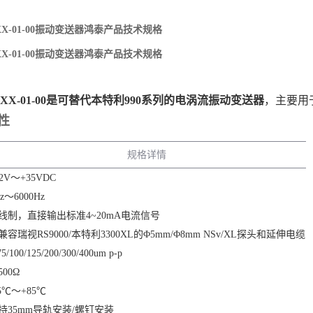
05-XX-01-00振动变送器鸿泰产品技术规格
05-XX-01-00振动变送器鸿泰产品技术规格
-05-XX-01-00是可替代本特利990系列的电涡流振动变送器
‌，主要
性
规格详情
12V～+35VDC
z～6000Hz
线制，直接输出标准4~20mA电流信号
兼容瑞视RS9000/本特利3300XL的Φ5mm/Φ8mm NSv/XL探头和延伸电缆
75/100/125/200/300/400um p-p
500Ω
35℃～+85℃
持35mm导轨安装/螺钉安装