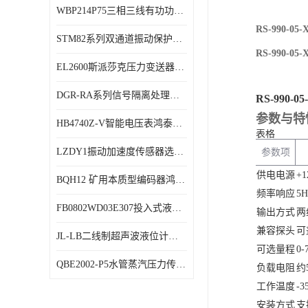
WBP214P75三相三线有功功率传感器鸿泰顺达产品稳定性好
特殊用处传感器
RS-990-
STM82系列双通道振动保护表鸿泰产品技术规格
特殊用途变送器
RS-990-
EL2600斯派莎克压力变送器技术规格
DGR-RA系列信号隔离处理器鸿泰产品技术规格
RS-990
参数与特
HB4740Z-V智能电压表鸿泰产品外形美观大方
表格
LZDY1振动加速度传感器选型资料
参数项
供电电源
+
BQH12 矿用本质型编码器鸿泰产品实物展示
频率响应
5H
FB0802WD03E307投入式液位计鸿泰产品选型参数
输出方式
两
兼容探头
可
JL-LB二线制超声波液位计鸿泰产品外形美观大方
可选量程
0-
QBE2002-P5水管蒸汽压力传感器西门子产品技术规格
负载电阻
约
工作温度
-
安装方式
支