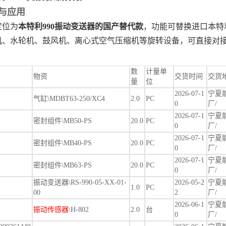
与应用
位为‌
本特利990振动变送器的国产替代款
‌，功能可替换进口本
机、水轮机、鼓风机、离心式空气压缩机等旋转设备，可直接对接D
数
计量单
物资
交货时间
交货
量
位
2026-07-1
宁夏
气缸\MDBT63-250/XC4
2.0
PC
0
厂/
2026-07-1
宁夏
密封组件\MB50-PS
20.0
PC
0
厂/
2026-07-1
宁夏
密封组件\MB40-PS
20.0
PC
0
厂/
2026-07-1
宁夏
密封组件\MB63-PS
20.0
PC
0
厂/
振动变送器\RS-990-05-XX-01-
2026-05-2
宁夏
1.0
PC
00
2
厂/
2026-06-1
宁夏
振动传感器
\H-802
2.0
台
0
厂/