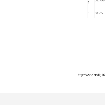
381799
7
6
8
38335
http://www.htsdkj1