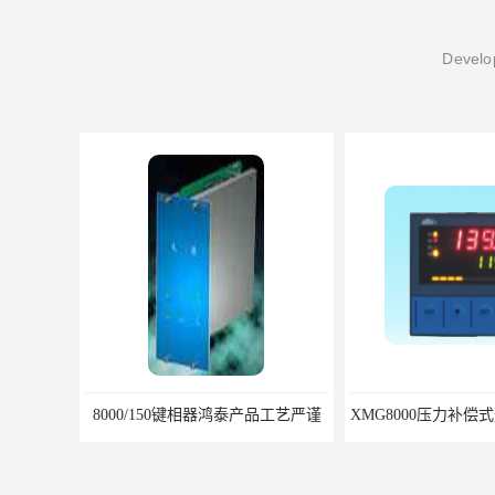
Develop
XMG8000压力补偿式光柱数显表 XMG82666优选北京鸿泰顺达科技