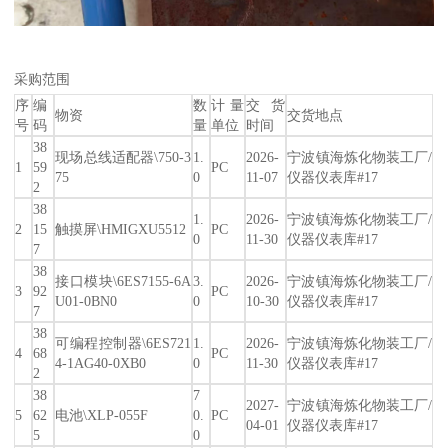
采购范围
序
编
数
计量
交货
物资
交货地点
号
码
量
单位
时间
38
现场总线适配器\750-3
1.
2026-
宁波镇海炼化物装工厂/
1
59
PC
75
0
11-07
仪器仪表库#17
2
38
1.
2026-
宁波镇海炼化物装工厂/
2
15
触摸屏\HMIGXU5512
PC
0
11-30
仪器仪表库#17
7
38
接口模块\6ES7155-6A
3.
2026-
宁波镇海炼化物装工厂/
3
92
PC
U01-0BN0
0
10-30
仪器仪表库#17
7
38
可编程控制器\6ES721
1.
2026-
宁波镇海炼化物装工厂/
4
68
PC
4-1AG40-0XB0
0
11-30
仪器仪表库#17
2
38
7
2027-
宁波镇海炼化物装工厂/
5
62
电池\XLP-055F
0.
PC
04-01
仪器仪表库#17
5
0