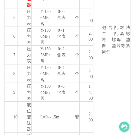
器
压
Y-150 0~0.
2.
5
力
6MPa 含表
个
00
表
阀
包含配对法
压
Y-150 0~1.
2.
兰、配套螺
6
力
6MPa 含表
个
00
栓、螺母、垫
表
阀
圈、垫片等紧
压
Y-150 0~2.
固件
2.
7
力
5MPa 含表
个
00
表
阀
压
Y-150 0~4.
4.
8
力
0MPa 含表
个
00
表
阀
压
Y-150 0~6.
1
9
力
4MPa 含表
个
4.
表
阀
00
液
位
2.
10
变
L=0～15m
套
00
送
器