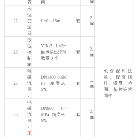
表
阀
00
液
位
2.
22
变
L=0～15m
套
00
送
器
液
位
YJK-3 L=2m
2.
23
控
触点输出浮球
套
00
制
数量 3 个
箱
电
包含配对法
磁
DN1400 0.6M
兰、配套螺
1.
27
流
Pa 精度±0.
套
栓、螺母、垫
00
量
5%
圈、垫片等紧
计
固件
电
磁
DN900 6.4
2.
25
流
MPa 精度±0.
套
00
量
5%
计
压