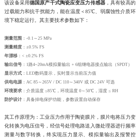
该设备采用‌
德国原产干式陶瓷应变压力传感器
‌，具有较高的
过载能力和抗干扰能力，能在温度＜85℃、弱腐蚀性介质环
境下稳定运行。其主要技术参数如下：
测量范围
‌：-0.1～25 MPa
测量精度
‌：±0.5% FS
年漂移
‌：< ±0.2% FS
输出信号
‌：1路4~20mA模拟量输出 + 6组继电器接点输出（SPDT）
显示方式
‌：LED数码显示，实时显示当前压力值
供电电源
‌：AC 85～265V / DC 110～340V 或 DC 24V 可选
环境要求
‌：介质温度 ≤85℃，环境温度 0～50℃，湿度 ≤ RH
防护设计
‌：具备掉电保护功能，参数设置自动保存
其工作原理为：工业压力作用于陶瓷膜片，膜片电将压力变
化转换为电压信号，经信号处理电路送入微处理器进行频率
测量与数字转换，终实现压力显示、模拟量输出及报警控