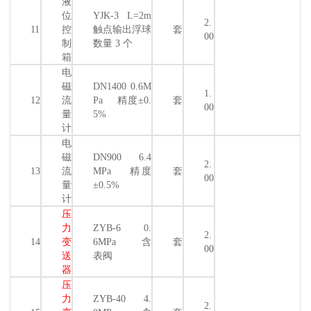
液
位
YJK-3 L=2m
2.
11
控
触点输出浮球
套
00
制
数量 3 个
箱
电
磁
DN1400 0.6M
1.
12
流
Pa 精度±0.
套
00
量
5%
计
电
磁
DN900 6.4
2.
13
流
MPa 精度
套
00
量
±0.5%
计
压
力
ZYB-6 0.
2.
14
变
6MPa 含
套
00
送
表阀
器
压
力
ZYB-40 4.
2.