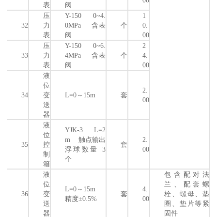
表
阀
压
Y-150 0~4.
1
32
力
0MPa 含表
个
0.
表
阀
00
压
Y-150 0~6.
2
33
力
4MPa 含表
个
4.
表
阀
00
液
位
2.
34
变
L=0～15m
套
00
送
器
液
YJK-3 L=2
位
m 触点输出
2.
35
控
套
浮球数量 3
00
制
个
箱
液
包含配对法
位
兰、配套螺
L=0～15m
4.
36
变
套
栓、螺母、垫
精度±0.5%
00
送
圈、垫片等紧
器
固件