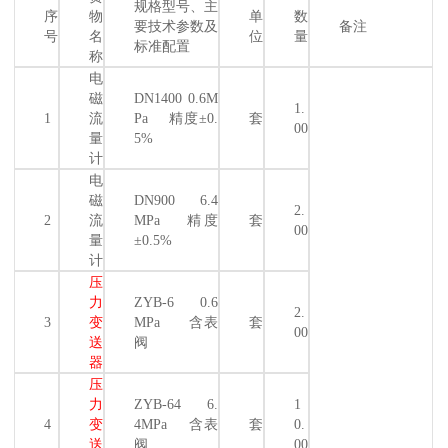
规格型号、主
序
物
单
数
要技术参数及
备注
号
名
位
量
标准配置
称
电
磁
DN1400 0.6M
1.
1
流
Pa 精度±0.
套
00
量
5%
计
电
磁
DN900 6.4
2.
2
流
MPa 精度
套
00
量
±0.5%
计
压
力
ZYB-6 0.6
2.
3
变
MPa 含表
套
00
送
阀
器
压
力
ZYB-64 6.
1
4
变
4MPa 含表
套
0.
送
阀
00