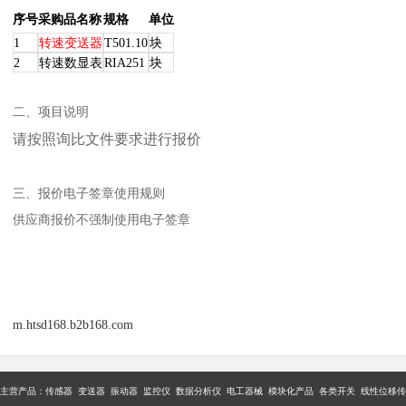
序号
采购品名称
规格
单位
1
转速变送器
T501.10
块
2
转速数显表
RIA251
块
二、项目说明
请按照询比文件要求进行报价
三、报价电子签章使用规则
供应商报价不强制使用电子签章
m.htsd168.b2b168.com
主营产品：传感器 变送器 振动器 监控仪 数据分析仪 电工器械 模块化产品 各类开关 线性位移传