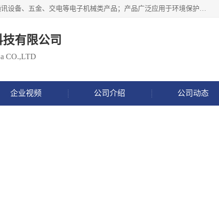
北京鸿泰顺达科技有限公司主要经营电子产品、机械设备、通讯设备、五金、交电等电子机械类产品；产品广泛应用于环境保护、石油化工、电力电子、冶金建筑、煤炭、农业、卫生防疫、教育科研等行业。并成功的与各地环境监测站、污水处理厂、卷烟厂、电厂、高校、科学院所、卫生防疫部门、煤矿、石化厂等用户建立了密切的合作关系。
科技有限公司
 Da CO.,LTD
企业视频
公司介绍
公司动态