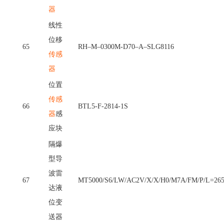
器
线性
位移
65
RH–M–0300M-D70–A–SLG8116
传感
器
位置
传感
66
BTL5-F-2814-1S
器
感
应块
隔爆
型导
波雷
67
MT5000/S6/LW/AC2V/X/X/H0/M7A/FM/P/L=26
达液
位变
送器