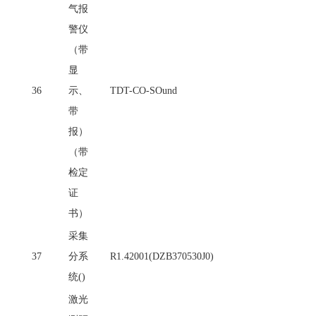
气报
警仪
（带
显
36
示、
TDT-CO-SOund
带
报）
（带
检定
证
书）
采集
37
分系
R1.42001(DZB370530J0)
统
()
激光