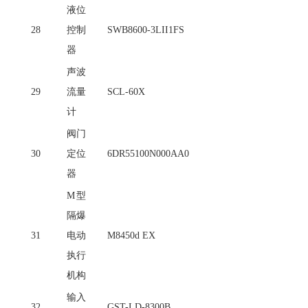
液位
28
控制
SWB8600-3LII1FS
器
声波
29
流量
SCL-60X
计
阀门
30
定位
6DR55100N000AA0
器
M型
隔爆
31
电动
M8450d EX
执行
机构
输入
32
GST-LD-8300B