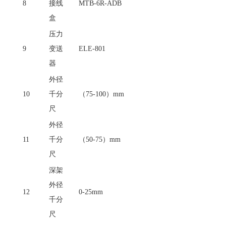
8
接线
MTB-6R-ADB
盒
压力
9
变送
ELE-801
器
外径
10
千分
（
75-100）mm
尺
外径
11
千分
（
50-75）mm
尺
深架
外径
12
0-25mm
千分
尺