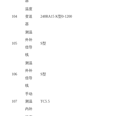
器
温度
104
变送
248RA15 K型0-1200
器
测温
外补
105
S型
偿导
线
测温
外补
106
S型
偿导
线
手动
107
测温
TC5.5
内补