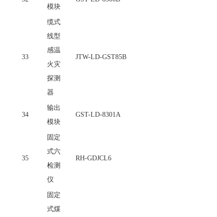
模块
缆式
线型
感温
33
JTW-LD-GST85B
火灾
探测
器
输出
34
GST-LD-8301A
模块
固定
式六
35
RH-GDJCL6
检测
仪
固定
式煤