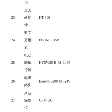
仪
里氏
23
硬度
HT-300
计
数字
24
万用
FLUKE/F15B
表
电动
25
阀执
HYSW20-B-4S-01-N
行器
电磁
26
Best-Nr.0200 DC 24V
阀头
声波
27
探伤
USM GO
仪