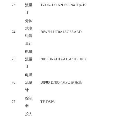
73
流量
TZDK-1.0IA2LFSPN4.0 φ219
计
分体
式电
74
50W2H-UC0A1AG2AAAD
磁流
量计
电磁
75
流量
30FT50-AD1AA11A31B DN50
计
电磁
76
流量
50P80 DN80 4MPC 耐高温
计
控制
77
TF-DSP3
器
投入