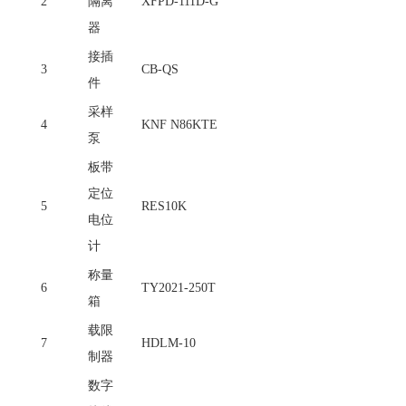
2
隔离
XFPD-111D-G
器
接插
3
CB-QS
件
采样
4
KNF N86KTE
泵
板带
定位
5
RES10K
电位
计
称量
6
TY2021-250T
箱
载限
7
HDLM-10
制器
数字