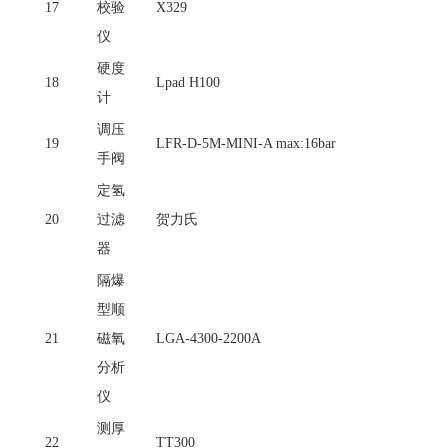
17
校验
X329
仪
硬度
18
Lpad H100
计
调压
19
LFR-D-5M-MINI-A max:16bar
手阀
定氢
20
过滤
贺力氏
器
隔爆
型顺
21
磁氧
LGA-4300-2200A
分析
仪
测厚
22
TT300