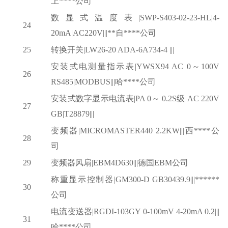
上****公司
数显式温度表
|SWP-S403-02-23-HL|4-
24
20mA|AC220V|||**自****公司
25
转换开关
|LW26-20 ADA-6A734-4 |||
安装式电测量指示表
|YWSX94 AC 0～100V
26
RS485|MODBUS|||哈****公司
安装式数字显示电流表
|PA 0～ 0.2S级 AC 220V
27
GB|T28879|||
变频器
|MICROMASTER440 2.2KW|||西****公
28
司
29
变频器风扇
|EBM4D630|||德国EBM公司
称重显示控制器
|GM300-D GB30439.9|||******
30
公司
电流变送器
|RGDI-103GY 0-100mV 4-20mA 0.2|||
31
哈****公司