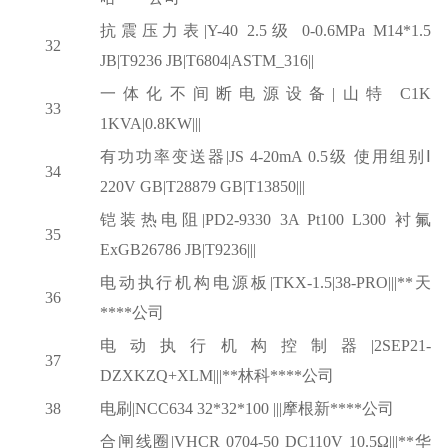
抗震压力表
|Y-40 2.5级 0-0.6MPa M14*1.5
32
JB|T9236 JB|T6804|ASTM_316||
一体化不间断电源设备
|山特 C1K
33
1KVA|0.8KW|||
有功功率变送器
|JS 4-20mA 0.5级 使用组别Ⅰ
34
220V GB|T28879 GB|T13850|||
铠装热电阻
|PD2-9330 3A Pt100 L300 衬氟
35
ExGB26786 JB|T9236|||
电动执行机构电源板
|TKX-1.5|38-PRO|||**天
36
****公司
电动执行机构控制器
|2SEP21-
37
DZXKZQ+XLM|||**林科****公司
38
电刷
|NCC634 32*32*100 |||摩根新****公司
合闸线圈
|VHCR 0704-50 DC110V 10.5Ω|||**华