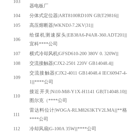
103
器电板厂
104
分体式定位器
|ART8100RD10N GB|T29816|||
105
高压熔断器
|WKNDJ-7.2KV|31|||
给煤机测速探头
|EB38A6-P4AR-360.ADT201|||
106
宜科****公司
107
横式冷却风机
|GFSD610-200 380V 0. 320W|||
108
交流接触器
|CJX2-2501 220V GB14048.4|||
交流接触器
|CJX2-4011 GB14048.4 IEC60947-4-
109
1|||****公司
接近开关
|Ni10-Mi8-Y1X-H1141 GB|T14048.10|||
110
图尔克（****公司
雷达料位计
|WOGA-RLM8263KTV2LMA|||**格
111
****公司
112
冷却风扇
|G-100A 35W|||****公司