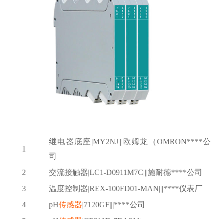
继电器底座
|MY2NJ|||欧姆龙（OMRON****公
1
司
2
交流接触器
|LC1-D0911M7C|||施耐德****公司
3
温度控制器
|REX-100FD01-MAN|||****仪表厂
4
pH
传感器
|7120GF|||****公司