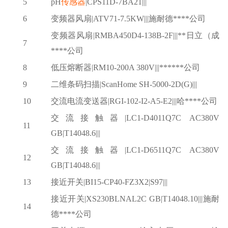
5
pH
传感器
|CPS11D-7BA21|||
6
变频器风扇
|ATV71-7.5KW|||施耐德****公司
变频器风扇
|RMBA450D4-138B-2F|||**日立（成
7
****公司
8
低压熔断器
|RM10-200A 380V|||******公司
9
二维条码扫描
|ScanHome SH-5000-2D(G)|||
10
交流电流变送器
|RGI-102-I2-A5-E2|||哈****公司
交流接触器
|LC1-D4011Q7C AC380V
11
GB|T14048.6|||
交流接触器
|LC1-D6511Q7C AC380V
12
GB|T14048.6|||
13
接近开关
|BI15-CP40-FZ3X2|S97|||
接近开关
|XS230BLNAL2C GB|T14048.10|||施耐
14
德****公司