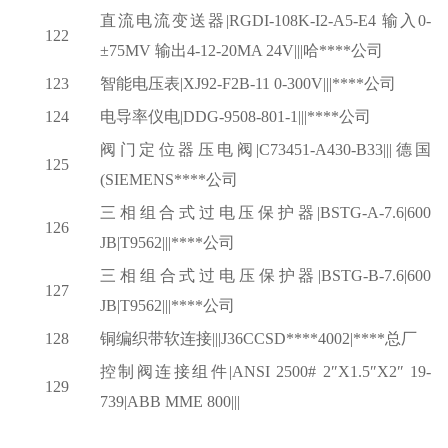
直流电流变送器
|RGDI-108K-I2-A5-E4 输入0-
122
±75MV 输出4-12-20MA 24V|||哈****公司
123
智能电压表
|XJ92-F2B-11 0-300V|||****公司
124
电导率仪电
|DDG-9508-801-1|||****公司
阀门定位器压电阀
|C73451-A430-B33|||德国
125
(SIEMENS****公司
三相组合式过电压保护器
|BSTG-A-7.6|600
126
JB|T9562|||****公司
三相组合式过电压保护器
|BSTG-B-7.6|600
127
JB|T9562|||****公司
128
铜编织带软连接
|||J36CCSD****4002|****总厂
控制阀连接组件
|ANSI 2500# 2″X1.5″X2″ 19-
129
739|ABB MME 800|||