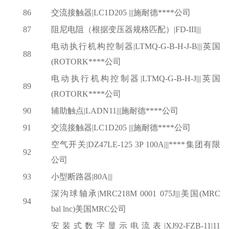
86
交流接触器
|LC1D205 |||施耐德****公司
87
阻尼电阻（根据变压器规格匹配）
|FD-III|||
电动执行机构控制器
|LTMQ-G-B-H-J-B|||英国
88
(ROTORK****公司
电动执行机构控制器
|LTMQ-G-B-H-J|||英国
89
(ROTORK****公司
90
辅助触点
|LADN11|||施耐德****公司
91
交流接触器
|LC1D205 |||施耐德****公司
空气开关
|DZ47LE-125 3P 100A|||****集团有限
92
公司
93
小型断路器
|80A|||
深沟球轴承
|MRC218M 0001 075J|||美国(MRC
94
bal lnc)美国MRC公司
安装式数字显示电流表
|XJ92-FZB-11|11