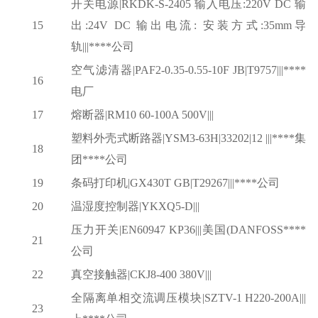
开关电源
|RKDK-S-2405 输入电压:220V DC 输
15
出:24V DC 输出电流: 安装方式:35mm导
轨|||****公司
空气滤清器
|PAF2-0.35-0.55-10F JB|T9757|||****
16
电厂
17
熔断器
|RM10 60-100A 500V|||
塑料外壳式断路器
|YSM3-63H|33202|12 |||****集
18
团****公司
19
条码打印机
|GX430T GB|T29267|||****公司
20
温湿度控制器
|YKXQ5-D|||
压力开关
|EN60947 KP36|||美国(DANFOSS****
21
公司
22
真空接触器
|CKJ8-400 380V|||
全隔离单相交流调压模块
|SZTV-1 H220-200A|||
23