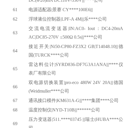
DC(4-20)mA DC110V-330V|||****公司
61
电源适配器
|景赛 CY****100E6|||
62
浮球液位控制器
|LPF-A 4M|||乐****公司
交流电流变送器
|IN:AC0- Iout：DC4-20mA
63
AC|DC85-270V ≤500Ω 0.5s|||****公司
接近开关
|Ni50-CP80-FZ3X2 GB|T14048.10|||德
64
国(TURCK****公司
雷达料位计
|SYRD836-DF7G3A1ANA|||****仪
65
表厂有限公司
双电源切换装置
|pro-eco 480W 24V 20A|||德国
66
(Weidmuller****公司
67
通讯接口模件
|KM631A-G|||****集团****公司
68
温度控制仪
|NYD-T10B|||******公司
压力变送器
|511.****03745 |||瑞士(HUBA****公
69
司