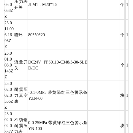
压力表
03.0
JJ.M1，M20*1.5
个
1
开关
038Z
Z
23.0
11.00
6.16
磁环
80*50*20
个
1
96Z
Z
23.0
01.0
流量开
DC24V FPS0110-C348/3-30-SLE
08.0
个
1
关
D/DC
143Z
Z
23.0
02.0
耐震压
-0.1-0MPa 带黄绿红三色警示条
02.0
力真空
块
1
YZN-60
336Z
表
Z
23.0
02.0
不锈钢
0-0.25MPa 带黄绿红三色警示条
02.0
耐震压
块
1
YN-100
337Z
力表