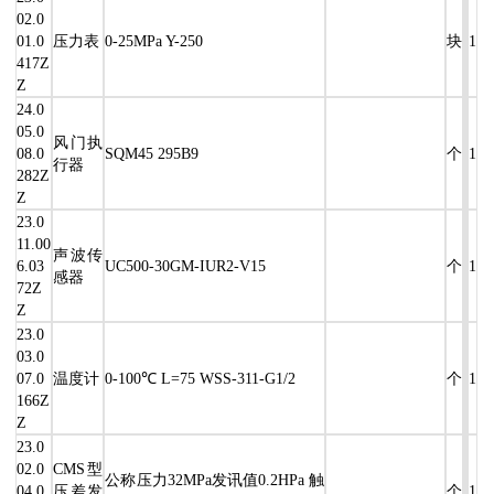
02.0
01.0
压力表
0-25MPa Y-250
块
1
417Z
Z
24.0
05.0
风门执
08.0
SQM45 295B9
个
1
行器
282Z
Z
23.0
11.00
声波传
6.03
UC500-30GM-IUR2-V15
个
1
感器
72Z
Z
23.0
03.0
07.0
温度计
0-100℃ L=75 WSS-311-G1/2
个
1
166Z
Z
23.0
02.0
CMS型
公称压力32MPa发讯值0.2HPa 触
04.0
压差发
个
1