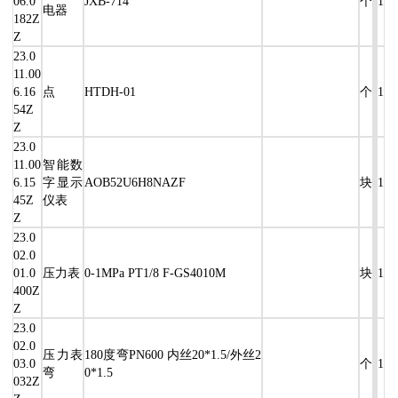
06.0
JXB-714
个
1
电器
182Z
Z
23.0
11.00
6.16
点
HTDH-01
个
1
54Z
Z
23.0
11.00
智能数
6.15
字显示
AOB52U6H8NAZF
块
1
45Z
仪表
Z
23.0
02.0
01.0
压力表
0-1MPa PT1/8 F-GS4010M
块
1
400Z
Z
23.0
02.0
压力表
180度弯PN600 内丝20*1.5/外丝2
03.0
个
1
弯
0*1.5
032Z