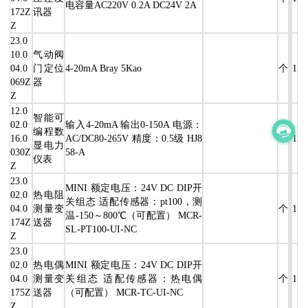
电容量AC220V 0.2A DC24V 2A
172Z
讯器
Z
23.0
10.0
气动阀
04.0
门定位
4-20mA Bray 5Kao
个
1
069Z
器
Z
12.0
智能可
02.0
输入4-20mA 输出0-150A 电源：
编程数
16.0
AC/DC80-265V 精度：0.5级 HJ8
个
1
显电力
030Z
58-A
仪表
Z
23.0
MINI 额定电压：24V DC DIP开
02.0
热电阻
关组态 适配传感器：pt100，测
04.0
测量变
个
1
温-150～800℃（可配置） MCR-
174Z
送器
SL-PT100-UI-NC
Z
23.0
02.0
热电偶
MINI 额定电压：24V DC DIP开
04.0
测量变
关组态 适配传感器：热电偶
个
1
175Z
送器
（可配置） MCR-TC-UI-NC
Z