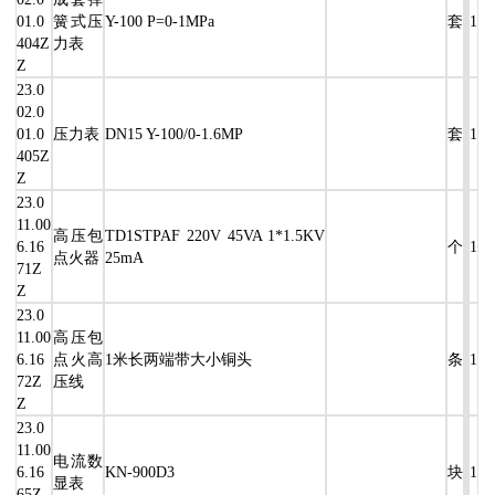
01.0
簧式压
Y-100 P=0-1MPa
套
1
404Z
力表
Z
23.0
02.0
01.0
压力表
DN15 Y-100/0-1.6MP
套
1
405Z
Z
23.0
11.00
高压包
TD1STPAF 220V 45VA 1*1.5KV
6.16
个
1
点火器
25mA
71Z
Z
23.0
11.00
高压包
6.16
点火高
1米长两端带大小铜头
条
1
72Z
压线
Z
23.0
11.00
电流数
6.16
KN-900D3
块
1
显表
65Z