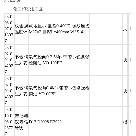
环境监测
化工和石油工业
23.0
03.0
双金属
就地显示 量程0-400℃ 螺纹连接
07.0
只
1
温度计
M27×2 插深L=400mm WSS-411
169Z
Z
23.0
02.0
不锈钢
氧气径向0-2.5Mpa带警示色条强
01.0
块
1
压力表
检禁油 YO-100BF
429Z
Z
23.0
02.0
不锈钢
氧气径向0-4Mpa带警示色条强检
01.0
块
1
压力表
禁油 YO-60BF
430Z
Z
23.0
10.0
传感器
03.0
仪表信
D12 D2008 D2022
根
1
237Z
号线
Z