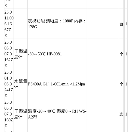
Z
23.0
11.00
夜视功能 清晰度：1080P 内存：
6.16
台
1
128G
67Z
Z
23.0
03.0
干湿温
07.0
-30～50℃ HF-0081
个
1
度计
162Z
Z
23.0
01.0
水流量
03.0
FS400A G1" 1-60L/min <1.2Mpa
个
1
计
241Z
Z
23.0
03.0
干湿温
温度-20～40℃ 湿度0～RH WS-
07.0
支
1
度计
A2型
160Z
Z