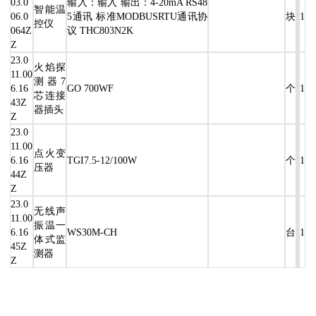
03.0
输入：输入 输出：4-20mA RS48
智能温
06.0
5通讯 标准MODBUSRTU通讯协
块
1
控仪
064Z
议 THC803N2K
Z
23.0
火焰探
11.00
测器7
6.16
GO 700WF
个
1
芯连接
43Z
器插头
Z
23.0
11.00
点火变
6.16
TGI7.5-12/100W
个
1
压器
44Z
Z
23.0
无线声
11.00
振温一
6.16
WS30M-CH
台
1
体式监
45Z
测器
Z