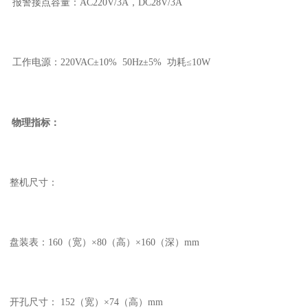
报警接点容量：
AC220V/3A
，
DC28V/3A
工作电源：
220VAC
±
10% 50Hz
±
5%
功耗≤
10W
物理指标：
整机尺寸：
盘装表：
160
（宽）×
80
（高）×
160
（深）
mm
开孔尺寸：
152
（宽）×
74
（高）
mm