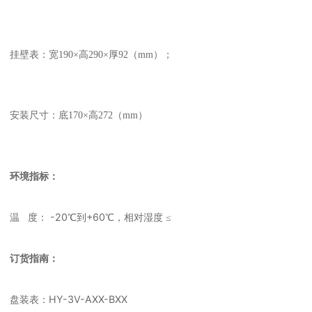
挂壁表：宽
190
×高
290
×厚
92
（
mm
）；
安装尺寸：底
170
×高
272
（
mm
）
环境指标：
-20
+60
温
度：
℃到
℃，相对湿度
≤
订货指南：
HY-3V-AXX-BXX
盘装表：