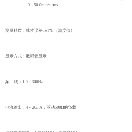
0
～
50.0mm/s rms
测量精度：线性误差≤±
1%
（满度值）
显示方式：数码管显示
频
响：
1.0
－
300Hz
电流输出：
4
～
20mA
；驱动
500
Ω的负载