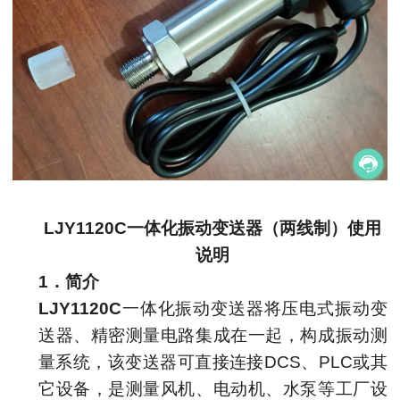
LJY1120C
一体化振动
变送器
（两线制）使用
说明
1．简介
LJY1120C
一体化振动
变送器
将
压电式
振动
变
送器
、精密测量电路集成在一起，构成振动测
量系统，该
变送器
可直接连接
DCS、PLC或其
它设备，是测量风机、电动机、水泵等工厂设