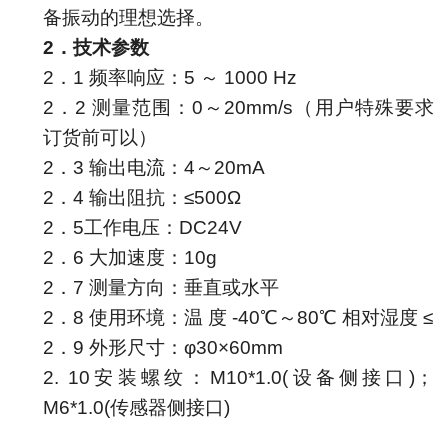
备振动的理想选择。
2．技术参数
2．1
频率响应：
5
～
10
00 Hz
2．2 测量范围
：
0
～
20mm/s
（用户特殊要求
订货前可以）
2．
3
输出电流：
4
～
20mA
2．
4
输出阻抗：
≤
500Ω
2．
5
工作电压：
DC24V
2．
6
大加速度：
10g
2．
7
测量方向：
垂直或水平
2．
8
使用环境：温
度
-40
℃～
8
0℃
相对湿度
≤
2．
9
外形尺寸：
φ
30
×
6
0
mm
2. 1
0
安装螺纹：
M
10
*1
.0(设备侧接口)；
M
6
*1
.0(传感器侧接口)