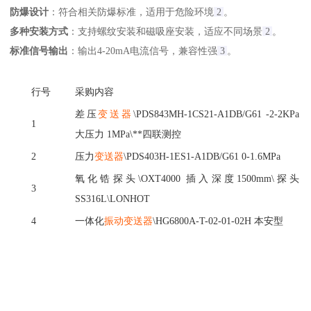
防爆设计
‌：符合相关防爆标准，适用于危险环境‌
2
。
多种安装方式
‌：支持螺纹安装和磁吸座安装，适应不同场景‌
2
。
标准信号输出
‌：输出4-20mA电流信号，兼容性强‌
3
。
行号
采购内容
差压
变送器
\PDS843MH-1CS21-A1DB/G61 -2-2KPa
1
大压力 1MPa\**四联测控
2
压力
变送器
\PDS403H-1ES1-A1DB/G61 0-1.6MPa
氧化锆探头
\OXT4000 插入深度1500mm\探头
3
SS316L\LONHOT
4
一体化
振动变送器
\HG6800A-T-02-01-02H 本安型