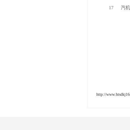
17
汽机
http://www.htsdkj1