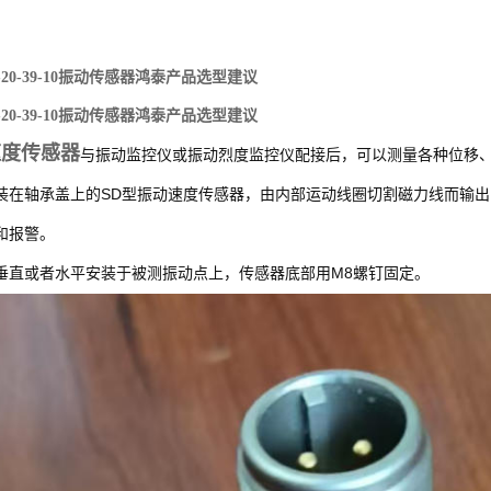
004-20-39-10振动传感器鸿泰产品选型建议
004-20-39-10振动传感器鸿泰产品选型建议
速度传感器
与振动
监控仪
或振动烈度监控仪配接后，可以测量各种位移
SD
装在轴承盖上的
型
振动速度传感器
，由内部运动
线圈
切割磁力线而输出
和报警。
M8
垂直或者水平安装于被测振动点上，传感器底部用
螺钉
固定。