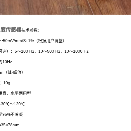
速度传感器
技术参数：
50mV/mm/S±1%
～
（根据用户调整）
5
100 Hz
10
500 Hz
10
1000 Hz
可选）：
～
，
～
，
～
10Hz
约
mm
-
（峰
峰值）
10g
度：
垂直、水平两用型
-30
120
℃
～
℃
95%
至
不冷凝
φ35×78mm