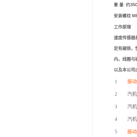
35
重
量
:
约
:M
安装螺纹
工作原理
速度传感器
定有磁铁，
内，线圈与
以及本公司
1
振动
2
汽机
3
汽机
4
汽机
5
振动