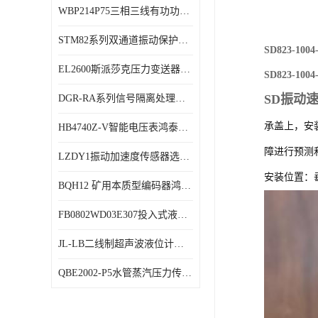
WBP214P75三相三线有功功率传感器鸿泰顺达产品稳定性好
特殊用处传感器
STM82系列双通道振动保护表鸿泰产品技术规格
特殊用途变送器
SD823-1
EL2600斯派莎克压力变送器技术规格
SD823-1
SD振动
DGR-RA系列信号隔离处理器鸿泰产品技术规格
承盖上，安
HB4740Z-V智能电压表鸿泰产品外形美观大方
障进行预测
LZDY1振动加速度传感器选型资料
安装位置：
BQH12 矿用本质型编码器鸿泰产品实物展示
FB0802WD03E307投入式液位计鸿泰产品选型参数
JL-LB二线制超声波液位计鸿泰产品外形美观大方
QBE2002-P5水管蒸汽压力传感器西门子产品技术规格