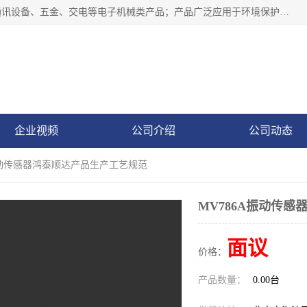
北京鸿泰顺达科技有限公司主要经营电子产品、机械设备、通讯设备、五金、交电等电子机械类产品；产品广泛应用于环境保护、石油化工、电力电子、冶金建筑、煤炭、农业、卫生防疫、教育科研等行业。并成功的与各地环境监测站、污水处理厂、卷烟厂、电厂、高校、科学院所、卫生防疫部门、煤矿、石化厂等用户建立了密切的合作关系。
企业视频
公司介绍
公司动态
A振动传感器鸿泰顺达产品生产工艺规范
MV786A振动传
面议
价格：
产品数量：
0.00台