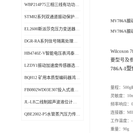
WBP214P75三相三线有功功率传感器鸿泰顺达产品稳定性好
特殊用处传感器
STM82系列双通道振动保护表鸿泰产品技术规格
特殊用途变送器
MV786
EL2600斯派莎克压力变送器技术规格
MV786
DGR-RA系列信号隔离处理器鸿泰产品技术规格
HB4740Z-V智能电压表鸿泰产品外形美观大方
LZDY1振动加速度传感器选型资料
BQH12 矿用本质型编码器鸿泰产品实物展示
FB0802WD03E307投入式液位计鸿泰产品选型参数
JL-LB二线制超声波液位计鸿泰产品外形美观大方
QBE2002-P5水管蒸汽压力传感器西门子产品技术规格