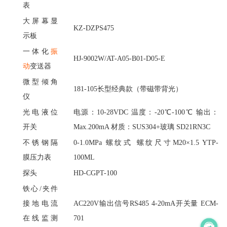
表
大屏幕显
KZ-DZPS475
示板
一体化
振
HJ-9002W/AT-A05-B01-D05-E
动
变送器
微型倾角
181-105长型经典款（带磁带背光）
仪
光电液位
电源：
10-28VDC 温度：-20℃-100℃ 输出：
开关
Max.200mA 材质：SUS304+玻璃 SD21RN3C
不锈钢隔
0-1.0MPa 螺纹式 螺纹尺寸M20×1.5 YTP-
膜压力表
100ML
探头
HD-CGPT-100
铁心
/夹件
接地电流
AC220V输出信号RS485 4-20mA开关量 ECM-
在线监测
701