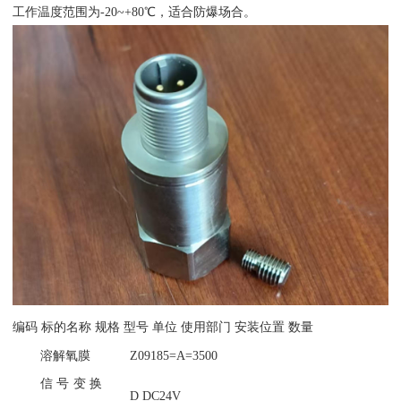
工作温度范围为-20~+80℃，适合防爆场合。 ‌
编码
标的名称
规格
型号
单位
使用部门
安装位置
数量
溶解氧膜
Z09185=A=3500
信号变换
D DC24V