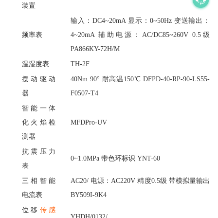
装置
输入：
DC4~20mA 显示：0~50Hz 变送输出：
频率表
4~20mA 辅助电源：AC/DC85~260V 0.5级
PA866KY-72H/M
温湿度表
TH-2F
摆动驱动
40Nm 90° 耐高温150℃ DFPD-40-RP-90-LS55-
器
F0507-T4
智能一体
化火焰检
MFDPro-UV
测器
抗震压力
0~1.0MPa 带色环标识 YNT-60
表
三相智能
AC20/ 电源：AC220V 精度0.5级 带模拟量输出
电流表
BY509I-9K4
位移
传感
YHDH/0132/