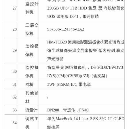
监控计
27
256GB UFS+1TB HDD 集显 黑 有线键鼠套
算机
UOS 试用版 D041，银河麒麟
三层交
28
S5735S-L24T4S-QA2
换机
HM-TCB20 海康微影测温摄像机双光谱热成
监控摄
29
像半球摄像头温度异常报警 烟火检测 联动
像机
声光报警
监控摄
筒型星光网络摄像机，DS-2CD87EWDV3-
30
像机
IZ(S)(/JM)(/CVBS))(/ZJ)（含支架）
31
网桥
3WF-S15KM-E/G 带电源
其他辅
32
/
材
33
流量计
DN200，带远传，PN40
调试主
华为
MateBook 14 Linux 2.8K 32G 1T OLED
34
机
触控屏