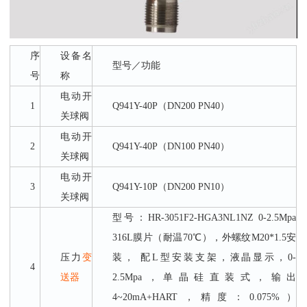
序
设备名
型号／功能
号
称
电动开
1
Q941Y-40P（DN200 PN40）
关球阀
电动开
2
Q941Y-40P（DN100 PN40）
关球阀
电动开
3
Q941Y-10P（DN200 PN10）
关球阀
型号：
HR-3051F2-HGA3NL1NZ 0-2.5Mpa
316L膜片（耐温70℃），外螺纹M20*1.5安
压力
变
装， 配L型安装支架，液晶显示，0-
4
送器
2.5Mpa，单晶硅直装式，输出
4~20mA+HART，精度：0.075%）