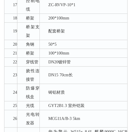
控制电
17
ZC-RVVP-10*1
缆
18
桥架
200*100mm
桥架支
19
配套桥架
架
20
角钢
50*5
21
桥架
100*100mm
22
穿线管
DN20镀锌管
挠性连
23
DN15 70cm长
接管
防爆穿
24
铸铝材质
线盒
25
光缆
GYT2B1.3 室外铠装
光电转
26
MCG11A/B-3 5km
发器
华为擎云
W515x 8.6L 麒麟9000C 16GB