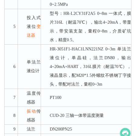
0~2.5MPa
型号：
HR-L2CY31F2A5 0~8m 一体式，膜
投入式
片316L（耐温70℃），输出4~20mA，带显
5
液位
变
示，带安装支架，量程0~8m，介质矿坑
送器
水，精度0.5。
HR-3051F1-HAC1LNN221NZ 0~3m 单法兰
液位计，单晶硅，法兰DN80，输出
单法兰
6
4~20mA+HART，316L膜片（耐温70℃），
液位计
液晶显示，配M20*1.5外螺纹不锈钢丁字接
头，带配对法兰，量程0~3m
温度传
7
PT100
感器
振动
传
8
CUD-20 三轴一体带温度测量
感器
9
法兰
DN200PN25