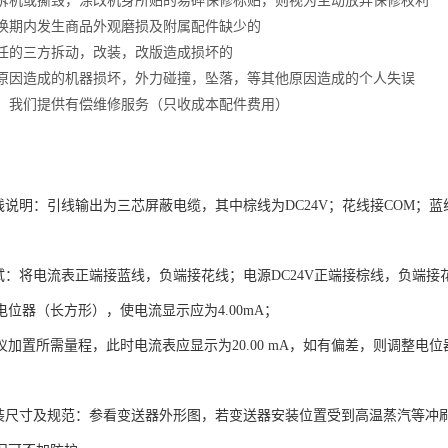
自行拆机或撕毁，涂改机身所贴的易碎保修标贴，则视为主动放弃保修权利
，包换期内发生商品外观磨损及附属配件缺少的
修责任的三方拆动，改装，改版造成损坏的
人为原因造成的机器损坏，外力碰撞，坠落，等其他原因造成的个人失误
期外，我们提供有偿维修服务（只收成本配件费用）
明：引线输出为三芯屏蔽电缆，其中棕线为DC24V；花线接COM；蓝线接
将电流表正端接蓝线，负端接花线；电源DC24V正端接棕线，负端接花线
位器（长方形），使电流显示应为4.00mA；
加置所需量程，此时电流表应显示为20.00 mA，如有偏差，则调整电位器
寸及规范：参看变送器外形图，若变送器安装位置受到高温蒸汽等冲刷