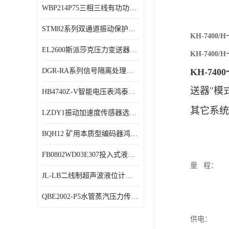
WBP214P75三相三线有功功率传感器鸿泰顺达产品稳定性好
特殊用处传感器
STM82系列双通道振动保护表鸿泰产品技术规格
特殊用途变送器
KH-740
EL2600斯派莎克压力变送器技术规格
KH-740
DGR-RA系列信号隔离处理器鸿泰产品技术规格
KH-74
送器"模
HB4740Z-V智能电压表鸿泰产品外形美观大方
其它系统
LZDY1振动加速度传感器选型资料
BQH12 矿用本质型编码器鸿泰产品实物展示
FB0802WD03E307投入式液位计鸿泰产品选型参数
量
程：
JL-LB二线制超声波液位计鸿泰产品外形美观大方
QBE2002-P5水管蒸汽压力传感器西门子产品技术规格
供电： +