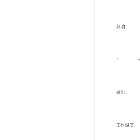
频响： 10
： ±
输出： 两
工作温度：