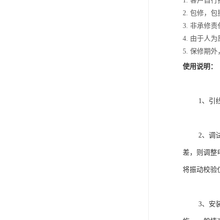
1. 客户
2. 包修
3. 非承
4. 由于
5. 保修
使用说明：
1、引线说
2、调试：
差，则调整电
将振动校验仪
3、安装尺