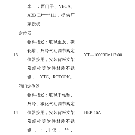
米；：西门子、VEGA、
ABB DJ****111，提供厂
家授权
定位器
物料描述：联碱重灰、碳
化塔、外冷气动调节阀定
13
YT—1000RDn112s00
位器换用，安装背板支架
及螺栓等附件材质不锈
钢，：
YTC、ROTORK。
阀门定位器
物料描述：联碱干铵刮、
外冷、碳化气动调节阀定
14
位器换用，安装背板支架
HEP-16A
及螺栓等附件材质不锈
钢，：川仪、
**、