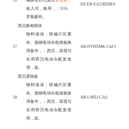
26
隔膜密封式差压
变送器
，
92CEB-EA23B2HE0
嵌入式，换用，：
EJA、
罗斯蒙特。
西贝换相模块
物料描述：联碱片区重
灰、煅烧电动头电路板换
27
AB-DYHXMK-C4Z3
用备件，：西贝，因需与
在用西贝电动头配套使
用，故。
西贝逻辑板
物料描述：联碱片区重
灰、煅烧电动头电路板换
28
AB-LJBZJ-C3z2
用备件，：西贝，因需与
在用西贝电动头配套使
用，故。