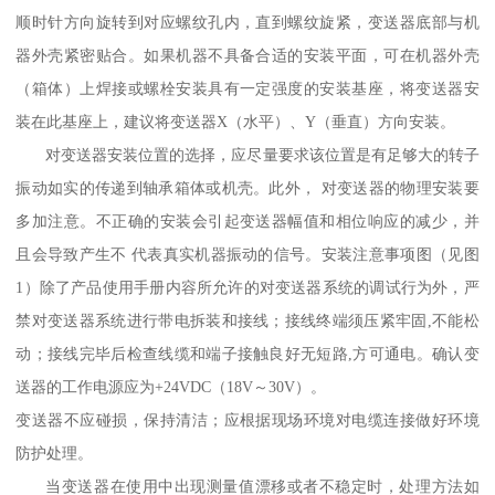
顺时针方向旋转到对应螺纹孔内，直到螺纹旋紧，变送器底部与机
器外壳紧密贴合。如果机器不具备合适的安装平面，可在机器外壳
（箱体）上焊接或螺栓安装具有一定强度的安装基座，将变送器安
装在此基座上，建议将变送器X（水平）、Y（垂直）方向安装。
对变送器安装位置的选择，应尽量要求该位置是有足够大的转子
振动如实的传递到轴承箱体或机壳。此外， 对变送器的物理安装要
多加注意。不正确的安装会引起变送器幅值和相位响应的减少，并
且会导致产生不 代表真实机器振动的信号。安装注意事项图（见图
1）除了产品使用手册内容所允许的对变送器系统的调试行为外，严
禁对变送器系统进行带电拆装和接线；接线终端须压紧牢固,不能松
动；接线完毕后检查线缆和端子接触良好无短路,方可通电。确认变
送器的工作电源应为+24VDC（18V～30V）。
变送器不应碰损，保持清洁；应根据现场环境对电缆连接做好环境
防护处理。
当变送器在使用中出现测量值漂移或者不稳定时，处理方法如