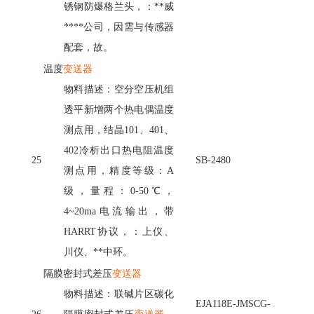
锈钢防爆格兰头，：**威
****公司，因需与传感器
配套，故。
温度
变送器
物料描述：空分空压机组
透平新增两个热电偶温度
测点用，结晶
101、401、
402冷析出口热电阻温度
25
SB-2480
测点用，精度等级：A
级，量程：0-50℃，
4~20ma电流输出，带
HARRT协议，：上仪、
川仪、**中环。
隔膜密封式差压
变送器
物料描述：联碱片区碳化
EJA118E-JMSCG-