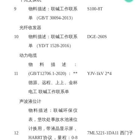
9
物料描述：联碱工作联系
S100-8T
单
（
GB/T 30094-2013）
光纤收发器
10
物料描述：联碱工作联系
DGE-260S
单
（
YD/T 1528-2016）
动力电缆
物料描述：
11
(GB/T12706.1-2020)：**
YJV-1kV 2*4
德源、远程、上上、金杯
电工 联碱工作联系单
声波液位计
物料描述：联碱环保仪
表，堡坎处事故水池液位
计换用，带液晶显示屏，
12
7ML5221-1DA11 西门子
HARRT协议，量程：0-8