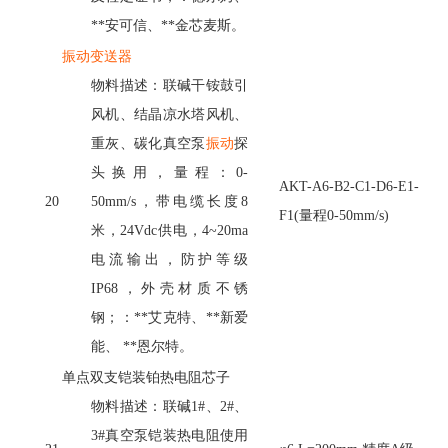
**安可信、**金芯麦斯。
振动变送器
物料描述：联碱干铵鼓引
风机、结晶凉水塔风机、
重灰、碳化真空泵
振动
探
头换用，量程：
0-
AKT-A6-B2-C1-D6-E1-
20
50mm/s，带电缆长度8
F1(量程0-50mm/s)
米，24Vdc供电，4~20ma
电流输出，防护等级
IP68，外壳材质不锈
钢；：**艾克特、**新爱
能、 **恩尔特。
单点双支铠装铂热电阻芯子
物料描述：联碱
1#、2#、
3#真空泵铠装热电阻使用