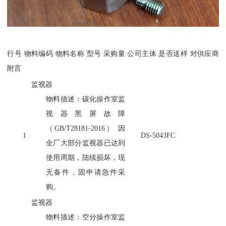
行号
物料编码
物料名称
型号
采购量
公司主体
是否送样
对供应商
附言
监视器
物料描述：碳化操作室监
视器黑屏故障
（
GB/T28181-2016） 因
1
DS-5043FC
全厂大部分监视器已达到
使用周期，陆续损坏，现
无备件，固申请急件采
购。
监视器
物料描述：空分操作室监