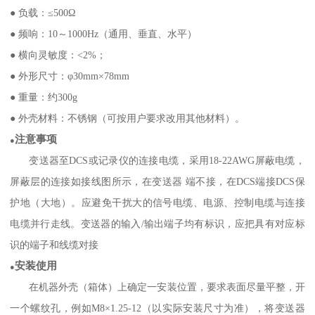
● 负载：≤500Ω
● 频响：10～1000Hz（通用、垂直、水平）
● 横向灵敏度：<2%；
● 外形尺寸：φ30mm×78mm
● 重量：约300g
● 外壳材料：不锈钢（可按用户要求改用其他材料）。
注意事项
●
变送器至DCS或记录仪的连接电缆，采用18-22AWG屏蔽电缆，
屏蔽层的连接如接线图所示，在变送器 端不接，在DCS端接DCS保
护地（大地）。应避免干扰大的信号电缆、电源、控制电缆与连接
电缆并行走线。变送器的输入/输出端子均有标识，应把具有对应标
识的端子和线缆对接
安装使用
●
在机器外壳（箱体）上确定一安装位置，要求表面尽量平整，开
一个螺纹孔，例如M8×1.25-12（以实际安装尺寸为准），将变送器