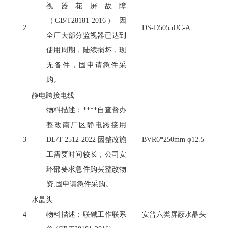
视器花屏故障
（
GB/T28181-2016） 因
2
DS-D5055UC-A
全厂大部分监视器已达到
使用周期，陆续损坏，现
无备件，固申请急件采
购。
静电跨接电线
物料描述：
****自查督办
整改南厂区静电跨接用
3
DL/T 2512-2022 因整改施
BVR6*250mm φ12.5
工需要时间较长，公司安
环部要求急件购买整改物
资,固申请急件采购。
水晶头
4
物料描述：联碱工作联系
安普六类屏蔽水晶头