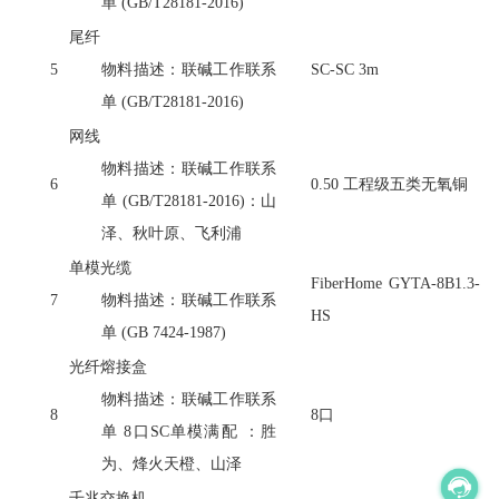
单
(GB/T28181-2016)
尾纤
5
物料描述：联碱工作联系
SC-SC 3m
单
(GB/T28181-2016)
网线
物料描述：联碱工作联系
6
0.50 工程级五类无氧铜
单
(GB/T28181-2016)：山
泽、秋叶原、飞利浦
单模光缆
FiberHome GYTA-8B1.3-
7
物料描述：联碱工作联系
HS
单
(GB 7424-1987)
光纤熔接盒
物料描述：联碱工作联系
8
8口
单
8口SC单模满配 ：胜
为、烽火天橙、山泽
千兆交换机