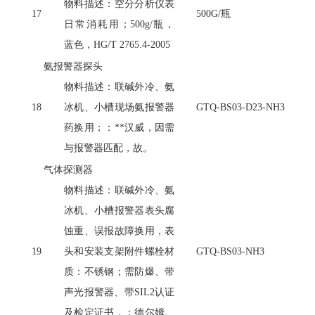
物料描述：空分分析仪表
17
500G/瓶
日常消耗用；
500g/瓶，
蓝色，HG/T 2765.4-2005
氨报警器探头
物料描述：联碱外冷、氨
18
冰机、小槽现场氨报警器
GTQ-BS03-D23-NH3
药换用；：
**汉威，因需
与报警器匹配，故。
气体探测器
物料描述：联碱外冷、氨
冰机、小槽报警器表头腐
蚀重、误报故障换用，表
19
头和安装支架附件螺栓材
GTQ-BS03-NH3
质：不锈钢；需防爆、带
声光报警器、带
SIL2认证
及检定证书，：德尔姆、