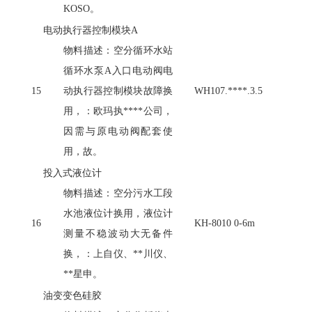
KOSO。
电动执行器控制模块
A
物料描述：空分循环水站
循环水泵
A入口电动阀电
15
动执行器控制模块故障换
WH107.****.3.5
用，：欧玛执****公司，
因需与原电动阀配套使
用，故。
投入式液位计
物料描述：空分污水工段
水池液位计换用，液位计
16
KH-8010 0-6m
测量不稳波动大无备件
换，：上自仪、
**川仪、
**星申。
油变变色硅胶