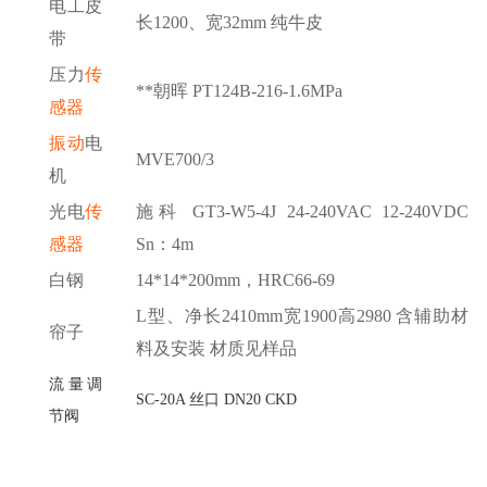
电工皮
长
1200、宽32mm 纯牛皮
带
压力
传
**朝晖 PT124B-216-1.6MPa
感器
振动
电
MVE700/3
机
光电
传
施科
GT3-W5-4J 24-240VAC 12-240VDC
感器
Sn：4m
白钢
14*14*200mm，HRC66-69
L型、净长2410mm宽1900高2980 含辅助材
帘子
料及安装 材质见样品
流量调
SC-20A 丝口 DN20 CKD
节阀