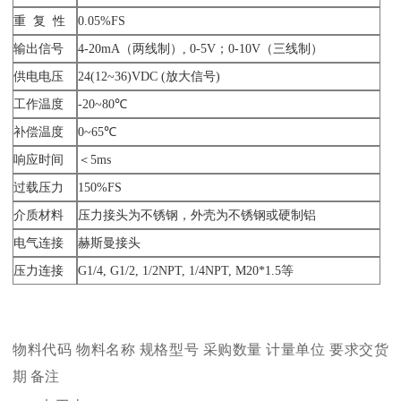
重 复 性
0.05%FS
输出信号
4-20mA（两线制）, 0-5V；0-10V（三线制）
供电电压
24(12~36)VDC (放大信号)
工作温度
-20~80℃
补偿温度
0~65℃
响应时间
＜5ms
过载压力
150%FS
介质材料
压力接头为不锈钢，外壳为不锈钢或硬制铝
电气连接
赫斯曼接头
压力连接
G1/4, G1/2, 1/2NPT, 1/4NPT, M20*1.5等
物料代码
物料名称
规格型号
采购数量
计量单位
要求交货
期
备注