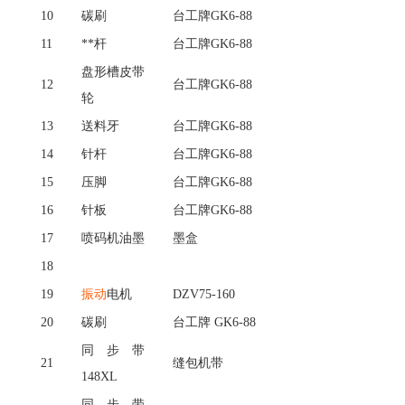
10
碳刷
台工牌
GK6-88
11
**杆
台工牌
GK6-88
盘形槽皮带
12
台工牌
GK6-88
轮
13
送料牙
台工牌
GK6-88
14
针杆
台工牌
GK6-88
15
压脚
台工牌
GK6-88
16
针板
台工牌
GK6-88
17
喷码机油墨
墨盒
18
19
振动
电机
DZV75-160
20
碳刷
台工牌
GK6-88
同步带
21
缝包机带
148XL
同步带