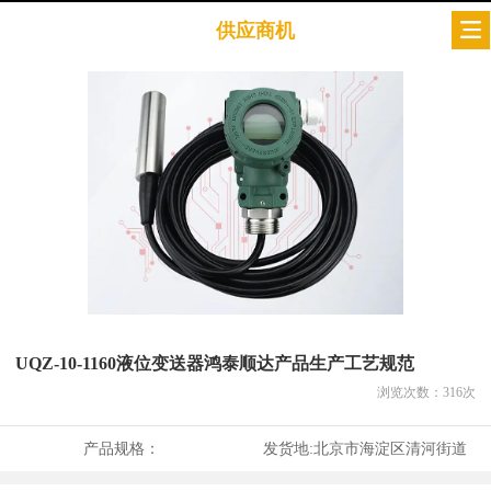
供应商机
UQZ-10-1160液位变送器鸿泰顺达产品生产工艺规范
浏览次数：
316
次
产品规格：
发货地:
北京市海淀区清河街道