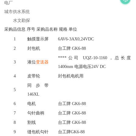
电厂
城市供水系统
水文勘探
采购品信息
序号
采购品名称
规格
单位
1
触摸显示屏
6AV6-3AX0,24VDC
2
封包机
台工牌
GK6-88
****公司 UQZ-10-1160，总长度
3
液位
变送器
1400mm 电源电压24V DC
4
皮带轮
封包机电机用
同步带
5
146XL
6
电机
台工牌
GK6-88
7
勾针曲柄
台工牌
GK6-88
8
割线
台工牌
GK6-88
9
缝包机勾针
台工牌
GK6-88