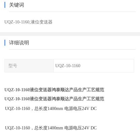
关键词
UQZ-10-1160,液位变送器
详细说明
型号
UQZ-10-1160
UQZ-10-1160液位变送器鸿泰顺达产品生产工艺规范
UQZ-10-1160液位变送器鸿泰顺达产品生产工艺规范
UQZ-10-1160，总长度1400mm 电源电压24V DC
UQZ-10-1160，总长度1400mm 电源电压24V DC