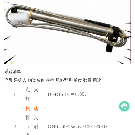
采购清单
序号
采购人
物资名称
税率
规格型号
单位
数量
用途
点火
1
DGR16-1\L=3.7米.
杆
振动
探头
2
（耐
GJ10-2\0~25mm/s\10~1000Hz