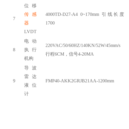
位移
传感
4000TD-D27-A4 0~170mm 引线长度
7
器
1700
LVDT
电动
220VAC/50/60HZ/140KN/52W/45mm/s
8
执行
行程6CM，信号4-20MA
机构
导波
雷达
9
FMP40-AKK2GRJB21AA-1200mm
液位
计