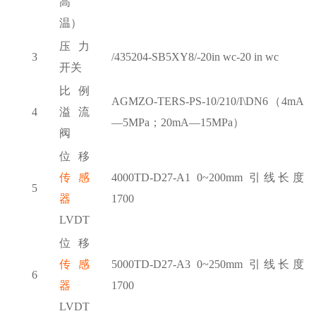
高
温）
压力
3
/435204-SB5XY8/-20in wc-20 in wc
开关
比例
AGMZO-TERS-PS-10/210/I\DN6（4mA
4
溢流
—5MPa；20mA—15MPa）
阀
位移
传感
4000TD-D27-A1 0~200mm 引线长度
5
器
1700
LVDT
位移
传感
5000TD-D27-A3 0~250mm 引线长度
6
器
1700
LVDT