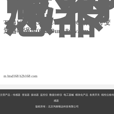
电涡
流传
感器
TR4101-A03-E02-G00-S00轴振动变
送器电涡流
(0-250um 8mv/um)
m.htsd168.b2b168.com
主营产品：传感器 变送器 振动器 监控仪 数据分析仪 电工器械 模块化产品 各类开关 线性位移传
感器
版权所有：北京鸿泰顺达科技有限公司