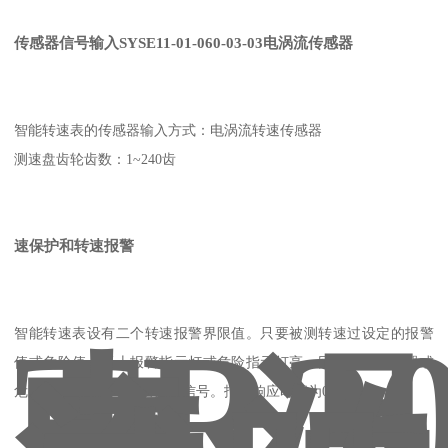
传感器信号输入
SYSE11-01-060-03-03电涡流传感器
智能转速表的传感器输入方式：电涡流转速传感器
测速盘齿轮齿数：1~240齿
速保护和转速报警
TR20
智能转速表设有二个转速报警界限值。只要被测转速过设定的报警
值或危险值，板上报警指示灯或危险指示灯亮，同时报警继电器或
危险继电器动作，输出开关信号。报警响应时间为0.1S。