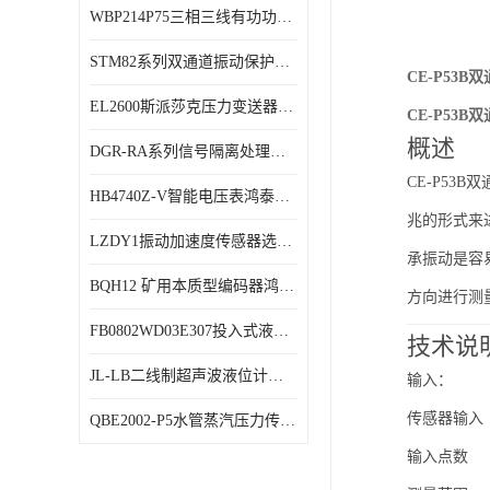
WBP214P75三相三线有功功率传感器鸿泰顺达产品稳定性好
特殊用处传感器
STM82系列双通道振动保护表鸿泰产品技术规格
特殊用途变送器
CE-P53
EL2600斯派莎克压力变送器技术规格
CE-P53
概述
DGR-RA系列信号隔离处理器鸿泰产品技术规格
CE-P5
HB4740Z-V智能电压表鸿泰产品外形美观大方
兆的形式来
LZDY1振动加速度传感器选型资料
承振动是容
BQH12 矿用本质型编码器鸿泰产品实物展示
方向进行测
FB0802WD03E307投入式液位计鸿泰产品选型参数
技术说
JL-LB二线制超声波液位计鸿泰产品外形美观大方
输入：
传感器输
QBE2002-P5水管蒸汽压力传感器西门子产品技术规格
输入点数