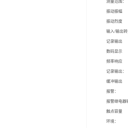
测量范围
振动振幅 0
振动烈度 0
输入/输出
记录输出 
数码显示 
频率响应 1
记录输出： 
缓冲输出 
报警：
报警继电器
触点容量 25
环境：