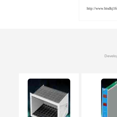
http://www.htsdkj1
Develop