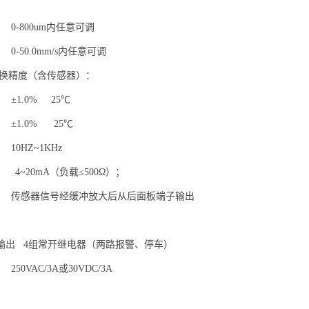
：
-800um内任意可调
-50.0mm/s内任意可调
转换精度（含传感器）：
±1.0% 25℃
±1.0% 25℃
0HZ~1KHz
4~20mA（负载≤500Ω）；
传感器信号经缓冲放大后从后面板端子输出
输出 4组常开继电器（两路报警、停车）
0VAC/3A或30VDC/3A