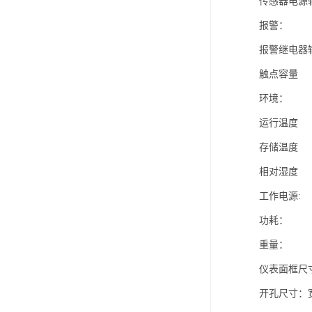
传感器电源输出
报警：
报警继电器
触点容量 25
环境：
运行温度 -
存储温度 -
相对湿度 2
工作电源: 2
功耗： ≤
重量： 1
仪表面框尺寸：
开孔尺寸：宽（