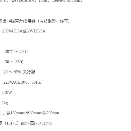
：-24VDC±10%，15mA，短路限流≤30mA
输出 4组常开继电器（两路报警、停车）
0VAC/3A或30VDC/3A
20℃ ～ 70℃
30 ～ 85℃
0 ～ 95% 无冷凝
20VAC±10%，50HZ
10W
kg
宽160mm×高80mm×深200mm
151+1）mm×高(75+1)mm