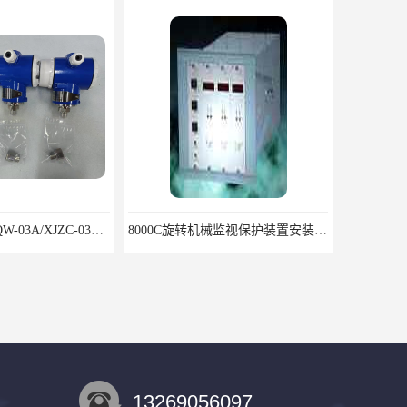
RZQW-03A/HZQW-03A/XJZC-03A汽轮机监测装置
8000C旋转机械监视保护装置安装包装运输调试注意问题
13269056097