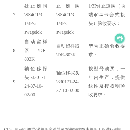
处止逆阀
止逆阀
1/3Psi 止逆阀（两
7
\SS4C1/3
\SS4C1/3
端ф1/4卡套式接
1/3Psi
1/3Psi
头）验收要求：
swagelok
swagelok
自动留样
自动留样器
型号正确验收要
8
器
\DR-
\DR-803K
求：
803K
轴位移探
按型号购买，一
轴位移探头
头
\330171-
年内生产，提供
9
\330171-24-
24-37-10-
线性及授权明验
37-10-02-00
02-00
收要求：
GC52 量程可调湿/湿差压变送器可对关键的微小差压工况进行测量，