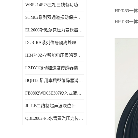
WBP214P75三相三线有功功率传感器鸿泰顺达产品稳定性好
特殊用处传感器
HPT-33
STM82系列双通道振动保护表鸿泰产品技术规格
特殊用途变送器
HPT-33
EL2600斯派莎克压力变送器技术规格
DGR-RA系列信号隔离处理器鸿泰产品技术规格
HB4740Z-V智能电压表鸿泰产品外形美观大方
LZDY1振动加速度传感器选型资料
BQH12 矿用本质型编码器鸿泰产品实物展示
FB0802WD03E307投入式液位计鸿泰产品选型参数
JL-LB二线制超声波液位计鸿泰产品外形美观大方
QBE2002-P5水管蒸汽压力传感器西门子产品技术规格