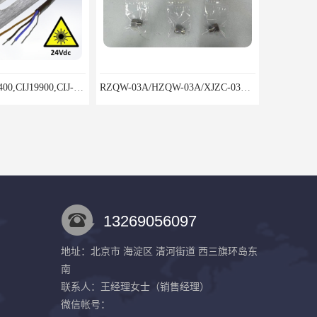
RZQW-03A/HZQW-03A/XJZC-03A汽轮机监测装置
13269056097
地址：北京市 海淀区 清河街道 西三旗环岛东
南
8000/041单通道胀差监视仪鸿泰产品线性度好测量范围宽
8000/042双通道胀差监视仪鸿泰产品闪亮特点
联系人：王经理
女士
（销售经理）
微信帐号：