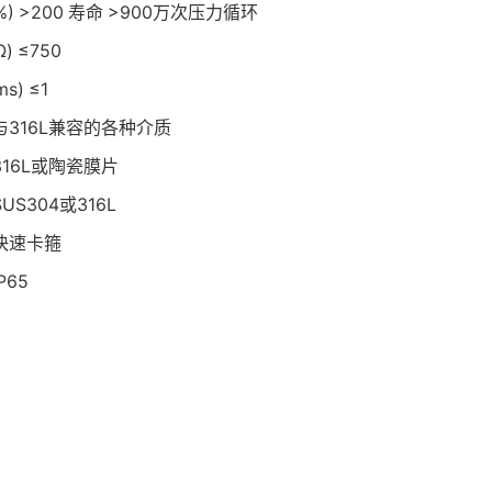
%)
>200
寿命
>900万次压力循环
)
≤750
s)
≤1
与316L兼容的各种介质
316L或陶瓷膜片
SUS304或316L
快速卡箍
IP65