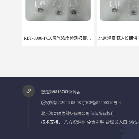
RBT-8000-FCX氢气浓度检测报警器北京地区供应商
北京鸿泰顺达长期供应BP-8000缆式液位计，0-5米现场显示；BP-8000缆式液位计，0-5米现场显示询价电话
您是第
9818763
位访客
版权所有 ©2026-08-08
京ICP备07500519号-4
北京鸿泰顺达科技有限公司
保留所有权利.
技术支持：
八方资源网
免责声明
管理员入口
网站
8000C旋转机械监视保护装置安装包装运输调试注意问题
8000/01仪表机箱