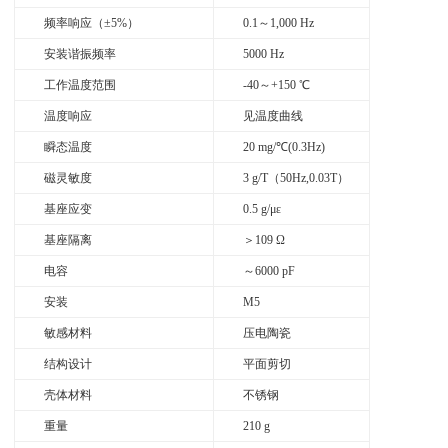
频率响应（±5%）
0.1～1,000 Hz
安装谐振频率
5000 Hz
工作温度范围
-40～+150 ℃
温度响应
见温度曲线
瞬态温度
20 mg/℃(0.3Hz)
磁灵敏度
3 g/T（50Hz,0.03T）
基座应变
0.5 g/με
基座隔离
＞109 Ω
电容
～6000 pF
安装
M5
敏感材料
压电陶瓷
结构设计
平面剪切
壳体材料
不锈钢
重量
210 g