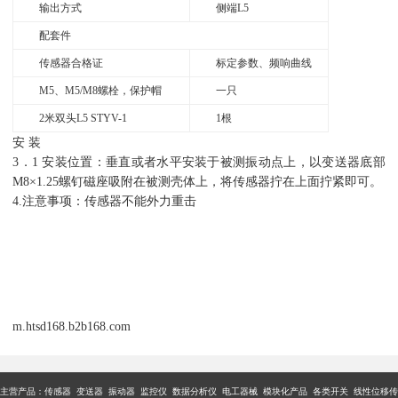
输出方式
侧端L5
配套件
传感器合格证
标定参数、频响曲线
M5、M5/M8螺栓，保护帽
一只
2米双头L5 STYV-1
1根
安 装
3．1 安装位置：垂直或者水平安装于被测振动点上，以变送器底部
M8×1.25螺钉磁座吸附在被测壳体上，将传感器拧在上面拧紧即可。
4.注意事项：传感器不能外力重击
m.htsd168.b2b168.com
主营产品：传感器 变送器 振动器 监控仪 数据分析仪 电工器械 模块化产品 各类开关 线性位移传