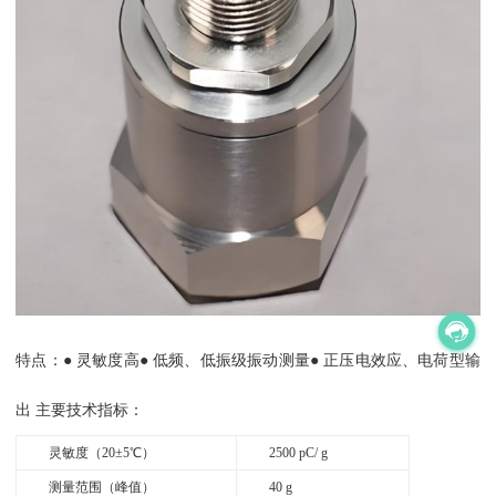
特点：● 灵敏度高● 低频、低振级振动测量● 正压电效应、电荷型输
出 主要技术指标：
灵敏度（20±5℃）
2500 pC/ g
测量范围（峰值）
40 g