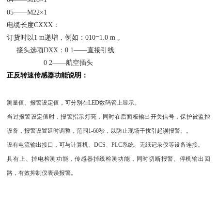
05——M22×1
电缆长度CXXX：
订货时以1 m递增，例如：010=1.0 m 。
接头选项DXX：0 1——直接引线
0 2——航空插头
正反转速传感器
功能说明：
测量值、报警设定值，可分别在LED数码管上显示。
当过报警设定值时，报警指示灯亮，同时在后面板输出开关信号，保护被监控
设备，报警设置延时调整，范围1-60秒，以防止现场干扰引起误报警。。
设有电流输出接口，可与计算机、DCS、PLC系统、无纸记录仪等设备连接。
具有上、掉电检测功能，传感器掉线检测功能，同时切断报警、停机输出回
路，有效抑制仪表误报警。