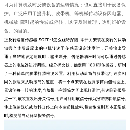
可为计算机及时反馈设备的运转情况；也可直接用于设备保
护。广泛应用于提升机、皮带机、等机械传动设备因电器、
机械故 障引起的慢转或停转，以便及时处理，达到维护设
备、的目的。
正反转速度传感器 SGZP-1怎么旋转探测-本开关安装在旋转的从动
轴旁当体所反应出的电机转速于传感器设定速度时，开关输出导
通；当转速设定速度时，输出断开。传感器响应时间可以通过传感
器上的电位器进行调整。经分析比较，确定用11801型传感器，研制
了一种简单的胶带打滑检测装置。利用从动滚筒与胶带运行速度相
同的原理来从动滚筒的速度，将一个点安装在被测滚筒内侧端面上,
器滚筒每一转的速度,当胶带与主滚筒之间出现打滑时,带速降到报警
点一下,该装置发出开关信号,用户可利用该信号作为报警或联锁信号,
使上位输送机或放料口停止向本输送机放料,带速恢复到基本正常值
时,检测器自动解除报警信号。