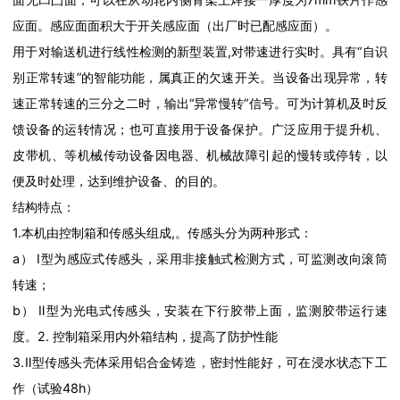
应面。感应面面积大于开关感应面（出厂时已配感应面）。
用于对输送机进行线性检测的新型装置,对带速进行实时。具有“自识
别正常转速”的智能功能，属真正的欠速开关。当设备出现异常，转
速正常转速的三分之二时，输出“异常慢转”信号。可为计算机及时反
馈设备的运转情况；也可直接用于设备保护。广泛应用于提升机、
皮带机、等机械传动设备因电器、机械故障引起的慢转或停转，以
便及时处理，达到维护设备、的目的。
结构特点：
1.本机由控制箱和传感头组成,。传感头分为两种形式：
a） Ⅰ型为感应式传感头，采用非接触式检测方式，可监测改向滚筒
转速；
b） Ⅱ型为光电式传感头，安装在下行胶带上面，监测胶带运行速
度。2. 控制箱采用内外箱结构，提高了防护性能
3.Ⅱ型传感头壳体采用铝合金铸造，密封性能好，可在浸水状态下工
作（试验48h）